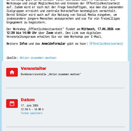
Werkzeuge und zeigt Möglichkeiten und Grenzen der Öffentlichkeitsarbeit
Energiepreiskrise und Ehrenamt
auf. Zudem wird er sich mit der Frage beschäftigen, wie man die passenden
Flüchtlingshilfe + Integration
Zielgruppen erreicht und zentrale Botschaften bestmöglich vermittelt.
Generationsübergreifend aktiv
Bernd Schüler wird auch auf die Nutzung von Social Media eingehen, um
insbesondere jüngere Menschen anzusprechen und sie für ein freiwilliges
Patenschaftsprojekte
Engagement zu begeistern.
Qualifizierung & Fortbildung
Stiftungen
Der Workshop „Öffentlichkeitsarbeit“ findet am
Mittwoch, 17.06.2026 von
Vereine, Spenden, Steuern - Gut zu Wissen
12:30 bis 14:00 Uhr
über
Zoom
statt. Den Link zum digitalen
Veranstaltungsraum erhalten Sie vor dem Workshop per E-Mail.
Versicherungsschutz
Wissenswertes rund um dein Ehrenamt
Weitere
Infos
und das
Anmeldeformular
gibt es hier:
Öffentlichkeitsarbeit
Zahlen, Daten, Fakten aus Hessen
Service
Quelle:
Aktion zusammen wachsen
Suche
Veranstalter
Downloads
home
Kontakt
Bundesservicestelle „Aktion zusammen wachsen“
Impressum
Datenschutz
Erklärung zur Barrierefreiheit
Barriere melden
Datum
date_range
17. Juni 2026
12:30 h - 14:00 h
Termin speichern