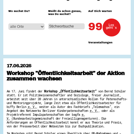
Hessen hilft Ukraine
Wo suchst Du?
Weißt du schon genau,
Auf Dich warten
was Du suchst?
Zeig uns dein Ehrenamt
Wettbewerb | Trikotwettbewerb
99
Los
Wettbewerb | 80 Jahre Hessen - Engagement
geht´s
mit Herz
8 Vereine x 80 Jahre x 1.000 €
Ausgezeichnete Projekte
Veranstaltungen
Menschen des Respekts
SHARE IT: Teile deine Infos!
Gestalte dein Ehrenamt
17.06.2026
Ehrenamts-Card Hessen
Workshop "Öffentlichkeitsarbeit" der Aktion
Engagement-Lotsen
zusammen wachsen
Crowdfunding - Viele schaffen mehr
Förderprogramme
Ehrentag
Am 17. Juni findet der
Workshop „Öffentlichkeitsarbeit“
von Bernd Schüler
Freiwilligenmanagement
statt. Er ist Politikwissenschaftler und Soziologe, freier Journalist,
Hessen engagiert - Digitale Themenabende
arbeitet seit über 20 Jahren in unterschiedlichen Rollen für Patenschafts-
Kompetenznachweis Hessen
und Mentoringprojekte, lange Zeit etwa als Öffentlichkeitsarbeiter für
Zeugnisbeiblatt
biffy Berlin
e. V.
, weiter als Autor des Fachbriefs „Telemachos“, ein
Angebot des Netzwerks Berliner Kinderpatenschaften
e. V.
, oder als
Service-Learning
Projektreferent Impulspatenschaften der bagfa
e.
V.
(Bundesarbeitsgemeinschaft der Freiwilligenagenturen). Die
Mach dich schlau
Anforderungen an Öffentlichkeitsarbeit kennt er aus Theorie und Praxis,
von der Pressearbeit über Webseiten bis zur Buchpublikation.
GEMA-Pakt
Im Workshop gibt Bernd Schüler einen Überblick über PR-Maßnahmen und -
Di@-Lotsen in Hessen