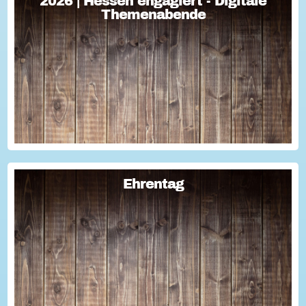
2026 | Hessen engagiert - Digitale
2026 | Hessen engagiert - Digitale
Themenabende
Themenabende
Sie haben Fragen zum Thema "Versicherung im Ehrenamt"?
Oder wollten schon immer mal lernen, wie man Engagement-
Geschichten für die Öffentlichkeitsarbeit des Vereins
nutzen kann? Dann haben wir da was!...
Ehrentag
Ehrentag
Macht den Ehrentag mit eurer Aktion zu eurem "hessischen
Ehrentag"...