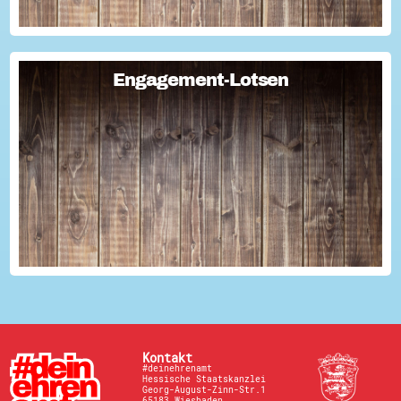
Engagement-Lotsen
Engagement-Lotsen
Engagement-Lotsen tragen zu einer lebendigen
Engagementkultur und damit zu einer höheren
Lebensqualität für sich und andere bei. Sie bringen ihre
Erfahrungen im bürgerschaftlichen Engagement ein und ü...
Kontakt
#deinehrenamt
Hessische Staatskanzlei
Georg-August-Zinn-Str.1
65183 Wiesbaden