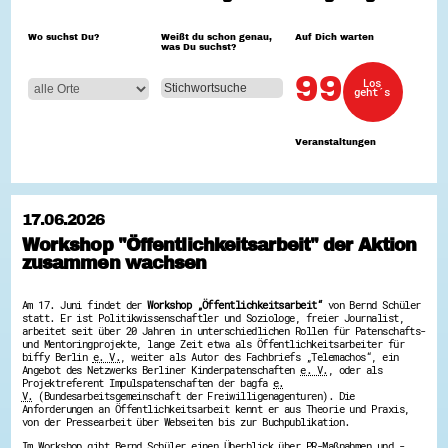
Hessen hilft Ukraine
Wo suchst Du?
Weißt du schon genau,
Auf Dich warten
was Du suchst?
Zeig uns dein Ehrenamt
Wettbewerb | Trikotwettbewerb
99
Los
Wettbewerb | 80 Jahre Hessen - Engagement
geht´s
mit Herz
8 Vereine x 80 Jahre x 1.000 €
Ausgezeichnete Projekte
Veranstaltungen
Menschen des Respekts
SHARE IT: Teile deine Infos!
Gestalte dein Ehrenamt
17.06.2026
Ehrenamts-Card Hessen
Workshop "Öffentlichkeitsarbeit" der Aktion
Engagement-Lotsen
zusammen wachsen
Crowdfunding - Viele schaffen mehr
Förderprogramme
Ehrentag
Am 17. Juni findet der
Workshop „Öffentlichkeitsarbeit“
von Bernd Schüler
Freiwilligenmanagement
statt. Er ist Politikwissenschaftler und Soziologe, freier Journalist,
Hessen engagiert - Digitale Themenabende
arbeitet seit über 20 Jahren in unterschiedlichen Rollen für Patenschafts-
Kompetenznachweis Hessen
und Mentoringprojekte, lange Zeit etwa als Öffentlichkeitsarbeiter für
Zeugnisbeiblatt
biffy Berlin
e. V.
, weiter als Autor des Fachbriefs „Telemachos“, ein
Angebot des Netzwerks Berliner Kinderpatenschaften
e. V.
, oder als
Service-Learning
Projektreferent Impulspatenschaften der bagfa
e.
V.
(Bundesarbeitsgemeinschaft der Freiwilligenagenturen). Die
Mach dich schlau
Anforderungen an Öffentlichkeitsarbeit kennt er aus Theorie und Praxis,
von der Pressearbeit über Webseiten bis zur Buchpublikation.
GEMA-Pakt
Im Workshop gibt Bernd Schüler einen Überblick über PR-Maßnahmen und -
Di@-Lotsen in Hessen