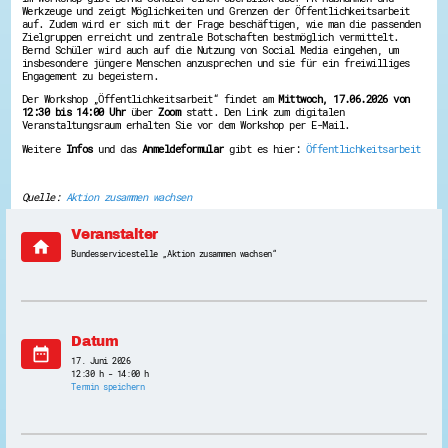
Werkzeuge und zeigt Möglichkeiten und Grenzen der Öffentlichkeitsarbeit
Energiepreiskrise und Ehrenamt
auf. Zudem wird er sich mit der Frage beschäftigen, wie man die passenden
Flüchtlingshilfe + Integration
Zielgruppen erreicht und zentrale Botschaften bestmöglich vermittelt.
Generationsübergreifend aktiv
Bernd Schüler wird auch auf die Nutzung von Social Media eingehen, um
insbesondere jüngere Menschen anzusprechen und sie für ein freiwilliges
Patenschaftsprojekte
Engagement zu begeistern.
Qualifizierung & Fortbildung
Stiftungen
Der Workshop „Öffentlichkeitsarbeit“ findet am
Mittwoch, 17.06.2026 von
Vereine, Spenden, Steuern - Gut zu Wissen
12:30 bis 14:00 Uhr
über
Zoom
statt. Den Link zum digitalen
Veranstaltungsraum erhalten Sie vor dem Workshop per E-Mail.
Versicherungsschutz
Wissenswertes rund um dein Ehrenamt
Weitere
Infos
und das
Anmeldeformular
gibt es hier:
Öffentlichkeitsarbeit
Zahlen, Daten, Fakten aus Hessen
Service
Quelle:
Aktion zusammen wachsen
Suche
Veranstalter
Downloads
home
Kontakt
Bundesservicestelle „Aktion zusammen wachsen“
Impressum
Datenschutz
Erklärung zur Barrierefreiheit
Barriere melden
Datum
date_range
17. Juni 2026
12:30 h - 14:00 h
Termin speichern