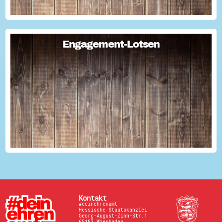
Engagement-Lotsen
Engagement-Lotsen
Engagement-Lotsen tragen zu einer lebendigen
Engagementkultur und damit zu einer höheren
Lebensqualität für sich und andere bei. Sie bringen ihre
Erfahrungen im bürgerschaftlichen Engagement ein und ü...
Kontakt
#deinehrenamt
Hessische Staatskanzlei
Georg-August-Zinn-Str.1
65183 Wiesbaden