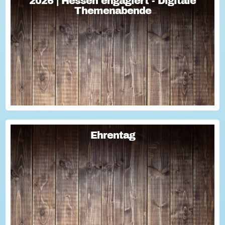
2026 | Hessen engagiert - Digitale
2026 | Hessen engagiert - Digitale
Themenabende
Themenabende
Sie haben Fragen zum Thema "Versicherung im Ehrenamt"?
Oder wollten schon immer mal lernen, wie man Engagement-
Geschichten für die Öffentlichkeitsarbeit des Vereins
nutzen kann? Dann haben wir da was!...
Ehrentag
Ehrentag
Macht den Ehrentag mit eurer Aktion zu eurem "hessischen
Ehrentag"...