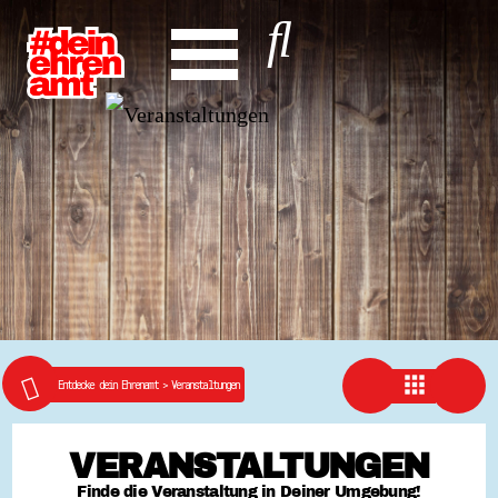
Hauptnavigation
Was steht an?
Start
Entdecke dein Ehrenamt
News
Veranstaltungen
Rückblicke
Newsletter
Die LandesEhrenamtsagentur
Publikationen
Ansprechpartner
Ehrenamt hat viele Gesichter
apps
Finde dein Ehrenamt
Entdecke dein Ehrenamt
>
Veranstaltungen
Ehrenamtssuchmaschine Hessen
Freiwilliges Soziales Schuljahr Hessen
Koordinierungszentren für Bürgerengagement
VERANSTALTUNGEN
Engagierte Stadt
Freiwilligendienste
Finde die Veranstaltung in Deiner Umgebung!
Freiwilligentage