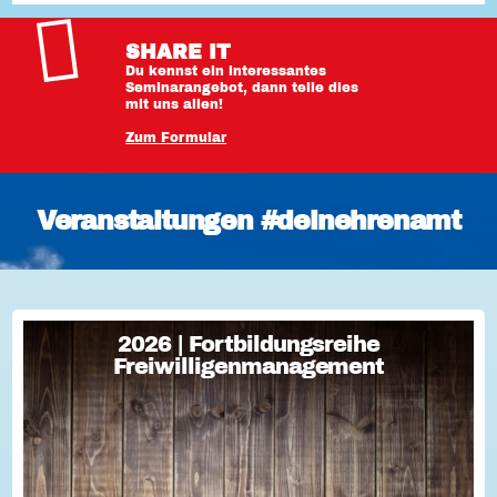
SHARE IT
Du kennst ein interessantes
Seminarangebot, dann teile dies
mit uns allen!
Zum Formular
Veranstaltungen #deinehrenamt
2026 | Fortbildungsreihe
2026 | Fortbildungsreihe
Freiwilligenmanagement
Freiwilligenmanagement
Freiwilligenmanagement Kompakt Strategisches
Freiwilligenmanagement und praktische Umsetzung Im Fokus
Teil 1 Für Engagement begeistern: Freiwillige gewinnen Im
Fokus Teil 2 Eine Frage der H...