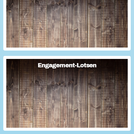
Ehrentag"...
Engagement-Lotsen
Engagement-Lotsen
Engagement-Lotsen tragen zu einer lebendigen
Engagementkultur und damit zu einer höheren
Lebensqualität für sich und andere bei. Sie bringen ihre
Erfahrungen im bürgerschaftlichen Engagement ein und ü...