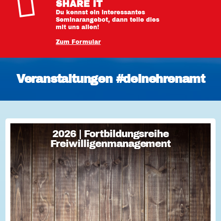
SHARE IT
Du kennst ein interessantes
Seminarangebot, dann teile dies
mit uns allen!
Zum Formular
Veranstaltungen #deinehrenamt
2026 | Fortbildungsreihe
2026 | Fortbildungsreihe
Freiwilligenmanagement
Freiwilligenmanagement
Freiwilligenmanagement Kompakt Strategisches
Freiwilligenmanagement und praktische Umsetzung Im Fokus
Teil 1 Für Engagement begeistern: Freiwillige gewinnen Im
Fokus Teil 2 Eine Frage der H...