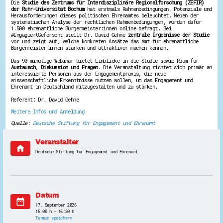
Die
Studie des Zentrums für Interdisziplinäre Regionalforschung (ZEFIR)
Energiepreiskrise und Ehrenamt
der Ruhr-Universität Bochum
hat erstmals Rahmenbedingungen, Potenziale und
Herausforderungen dieses politischen Ehrenamtes beleuchtet. Neben der
Flüchtlingshilfe + Integration
systematischen Analyse der rechtlichen Rahmenbedingungen, wurden dafür
Generationsübergreifend aktiv
1.500 ehrenamtliche Bürgermeister:innen online befragt. Bei
Patenschaftsprojekte
#EngagiertGeforscht stellt Dr. David Gehne
zentrale Ergebnisse der Studie
Qualifizierung & Fortbildung
vor und zeigt auf, welche konkreten Ansätze das Amt für ehrenamtliche
Stiftungen
Bürgermeister:innen stärken und attraktiver machen können.
Vereine, Spenden, Steuern - Gut zu Wissen
Das 90-minütige Webinar bietet Einblicke in die Studie sowie Raum für
Versicherungsschutz
Austausch, Diskussion und Fragen
. Die Veranstaltung richtet sich primär an
Wissenswertes rund um dein Ehrenamt
interessierte Personen aus der Engagementpraxis, die neue
Zahlen, Daten, Fakten aus Hessen
wissenschaftliche Erkenntnisse nutzen wollen, um das Engagement und
Ehrenamt in Deutschland mitzugestalten und zu stärken.
Service
Referent: Dr. David Gehne
Suche
Weitere Infos und Anmeldung
Downloads
Quelle:
Deutsche Stiftung für Engagement und Ehrenamt
Kontakt
Impressum
Datenschutz
Veranstalter
home
Erklärung zur Barrierefreiheit
Deutsche Stiftung für Engagement und Ehrenamt
Barriere melden
Datum
date_range
17. September 2026
15:00 h - 16:30 h
Termin speichern