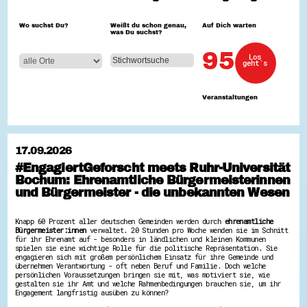
Hessen hilft Ukraine
Wo suchst Du?
Weißt du schon genau,
Auf Dich warten
was Du suchst?
Zeig uns dein Ehrenamt
Wettbewerb | Trikotwettbewerb
95
Los
Wettbewerb | 80 Jahre Hessen - Engagement
geht´s
mit Herz
8 Vereine x 80 Jahre x 1.000 €
Ausgezeichnete Projekte
Veranstaltungen
Menschen des Respekts
SHARE IT: Teile deine Infos!
Gestalte dein Ehrenamt
17.09.2026
Ehrenamts-Card Hessen
#EngagiertGeforscht meets Ruhr-Universität
Engagement-Lotsen
Bochum: Ehrenamtliche Bürgermeisterinnen
Crowdfunding - Viele schaffen mehr
Förderprogramme
und Bürgermeister - die unbekannten Wesen
Ehrentag
Freiwilligenmanagement
Knapp 60 Prozent aller deutschen Gemeinden werden durch
ehrenamtliche
Hessen engagiert - Digitale Themenabende
Bürgermeister:innen
verwaltet. 20 Stunden pro Woche wenden sie im Schnitt
Kompetenznachweis Hessen
für ihr Ehrenamt auf - besonders in ländlichen und kleinen Kommunen
Zeugnisbeiblatt
spielen sie eine wichtige Rolle für die politische Repräsentation. Sie
Service-Learning
engagieren sich mit großem persönlichem Einsatz für ihre Gemeinde und
übernehmen Verantwortung - oft neben Beruf und Familie. Doch welche
persönlichen Voraussetzungen bringen sie mit, was motiviert sie, wie
Mach dich schlau
gestalten sie ihr Amt und welche Rahmenbedingungen brauchen sie, um ihr
Engagement langfristig ausüben zu können?
GEMA-Pakt
Di@-Lotsen in Hessen