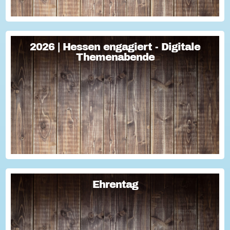
2026 | Hessen engagiert - Digitale
2026 | Hessen engagiert - Digitale
Themenabende
Themenabende
Sie haben Fragen zum Thema "Versicherung im Ehrenamt"?
Oder wollten schon immer mal lernen, wie man Engagement-
Geschichten für die Öffentlichkeitsarbeit des Vereins
nutzen kann? Dann haben wir da was!...
Ehrentag
Ehrentag
Macht den Ehrentag mit eurer Aktion zu eurem "hessischen
Ehrentag"...