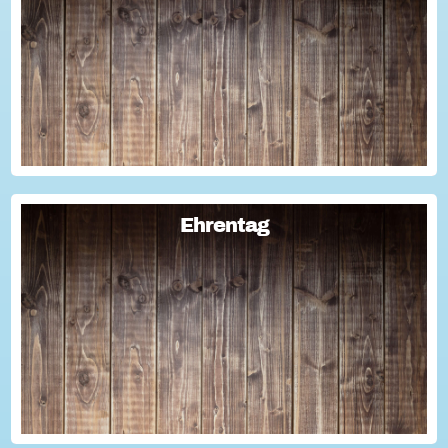
Sie haben Fragen zum Thema "Versicherung im Ehrenamt"?
Oder wollten schon immer mal lernen, wie man Engagement-
Geschichten für die Öffentlichkeitsarbeit des Vereins
nutzen kann? Dann haben wir da was!...
Ehrentag
Ehrentag
Macht den Ehrentag mit eurer Aktion zu eurem "hessischen
Ehrentag"...