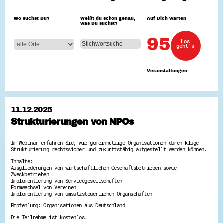
Hessen hilft Ukraine
Wo suchst Du?
Weißt du schon genau,
Auf Dich warten
was Du suchst?
Zeig uns dein Ehrenamt
Wettbewerb | Trikotwettbewerb
95
Los
Wettbewerb | 80 Jahre Hessen - Engagement
geht´s
mit Herz
8 Vereine x 80 Jahre x 1.000 €
Ausgezeichnete Projekte
Veranstaltungen
Menschen des Respekts
SHARE IT: Teile deine Infos!
Gestalte dein Ehrenamt
11.12.2025
Ehrenamts-Card Hessen
Strukturierungen von NPOs
Engagement-Lotsen
Crowdfunding - Viele schaffen mehr
Förderprogramme
Im Webinar erfahren Sie, wie gemeinnützige Organisationen durch kluge
Ehrentag
Strukturierung rechtssicher und zukunftsfähig aufgestellt werden können.
Freiwilligenmanagement
Inhalte:
Hessen engagiert - Digitale Themenabende
Ausgliederungen von wirtschaftlichen Geschäftsbetrieben sowie
Kompetenznachweis Hessen
Zweckbetrieben
Zeugnisbeiblatt
Implementierung von Servicegesellschaften
Service-Learning
Formwechsel von Vereinen
Implementierung von umsatzsteuerlichen Organschaften
Mach dich schlau
Empfehlung: Organisationen aus Deutschland
GEMA-Pakt
Die Teilnahme ist kostenlos.
Di@-Lotsen in Hessen