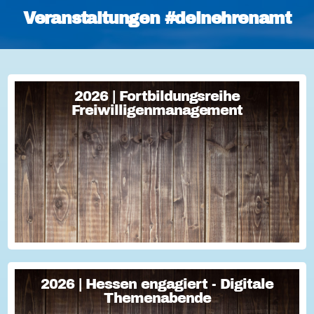
Veranstaltungen #deinehrenamt
2026 | Fortbildungsreihe
2026 | Fortbildungsreihe
Freiwilligenmanagement
Freiwilligenmanagement
Freiwilligenmanagement Kompakt Strategisches
Freiwilligenmanagement und praktische Umsetzung Im Fokus
Teil 1 Für Engagement begeistern: Freiwillige gewinnen Im
Fokus Teil 2 Eine Frage der H...
2026 | Hessen engagiert - Digitale
2026 | Hessen engagiert - Digitale
Themenabende
Themenabende