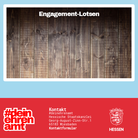
Engagement-Lotsen
Engagement-Lotsen
Engagement-Lotsen tragen zu einer lebendigen
Engagementkultur und damit zu einer höheren
Lebensqualität für sich und andere bei. Sie bringen ihre
Erfahrungen im bürgerschaftlichen Engagement ein und ü...
Kontakt
#deinehrenamt
Hessische Staatskanzlei
Georg-August-Zinn-Str.1
65183 Wiesbaden
Kontaktformular