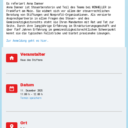
Es referiert Anna Danner
Energiepreiskrise und Ehrenamt
Anna Danner ist Steuerberaterin und Teil des Teams bei WINHELLER in
Flüchtlingshilfe + Integration
Frankfurt am Main. Sie widmet sich vor allem der steuerrechtlichen
Generationsübergreifend aktiv
Beratung von Stiftungen und Nonprofit-Organisationen. Als versierte
Patenschaftsprojekte
Ansprechpartnerin in allen Fragen des Steuer- und des
Gemeinnützigkeitsrechts steht sie Ihren Mandanten mit Rat und Tat zur
Qualifizierung & Fortbildung
Seite. Durch ihre langjährige Erfahrung im Strukturierungsgeschäft und
Stiftungen
über fünf Jahren Erfahrung im gemeinnützigkeitsrechtlichen Schwerpunkt
Vereine, Spenden, Steuern - Gut zu Wissen
kennt sie die typischen Fallstricke und bietet praxisnahe Lösungen.
Versicherungsschutz
Zur Anmeldung geht es hier.
Wissenswertes rund um dein Ehrenamt
Zahlen, Daten, Fakten aus Hessen
Veranstalter
Service
home
Haus des Stiftens
Suche
Downloads
Kontakt
Impressum
Datenschutz
Datum
Erklärung zur Barrierefreiheit
date_range
Barriere melden
11. Dezember 2025
11:00 h - 12:00 h
Termin speichern
Ort
location_on