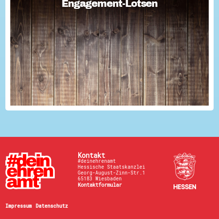
Engagement-Lotsen
Engagement-Lotsen
Engagement-Lotsen tragen zu einer lebendigen
Engagementkultur und damit zu einer höheren
Lebensqualität für sich und andere bei. Sie bringen ihre
Erfahrungen im bürgerschaftlichen Engagement ein und ü...
Kontakt
#deinehrenamt
Hessische Staatskanzlei
Georg-August-Zinn-Str.1
65183 Wiesbaden
Kontaktformular
Impressum
Datenschutz