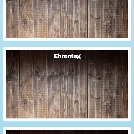
Geschichten für die Öffentlichkeitsarbeit des Vereins
nutzen kann? Dann haben wir da was!...
Ehrentag
Ehrentag
Macht den Ehrentag mit eurer Aktion zu eurem "hessischen
Ehrentag"...