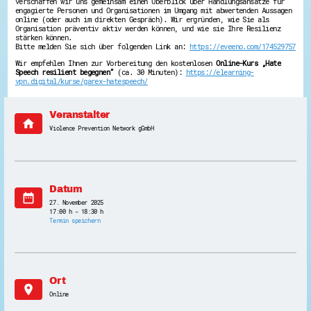
verschaffen wir uns gemeinsam einen Überblick über Handlungsansätze für
engagierte Personen und Organisationen im Umgang mit abwertenden Aussagen
Energiepreiskrise und Ehrenamt
online (oder auch im direkten Gespräch). Wir ergründen, wie Sie als
Flüchtlingshilfe + Integration
Organisation präventiv aktiv werden können, und wie sie Ihre Resilienz
Generationsübergreifend aktiv
stärken können.
Patenschaftsprojekte
Bitte melden Sie sich über folgenden Link an:
https://eveeno.com/174529757
Qualifizierung & Fortbildung
Wir empfehlen Ihnen zur Vorbereitung den kostenlosen
Online-Kurs „Hate
Stiftungen
Speech resilient begegnen“
(ca. 30 Minuten):
https://elearning-
Vereine, Spenden, Steuern - Gut zu Wissen
vpn.digital/kurse/garex-hatespeech/
Versicherungsschutz
Wissenswertes rund um dein Ehrenamt
Zahlen, Daten, Fakten aus Hessen
Veranstalter
home
Violence Prevention Network gGmbH
Service
Suche
Downloads
Kontakt
Impressum
Datum
date_range
Datenschutz
27. November 2025
Erklärung zur Barrierefreiheit
17:00 h - 18:30 h
Barriere melden
Termin speichern
Ort
location_on
Online