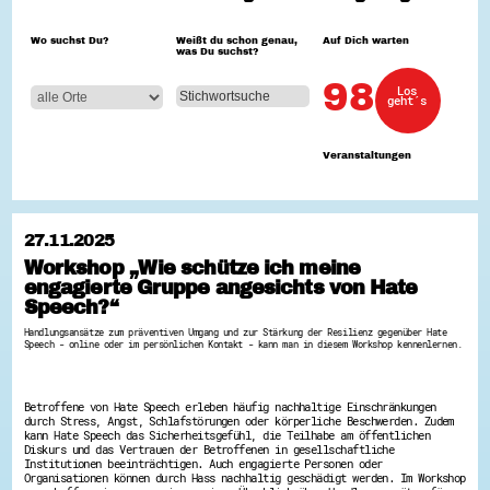
Hessen hilft Ukraine
Wo suchst Du?
Weißt du schon genau,
Auf Dich warten
was Du suchst?
Zeig uns dein Ehrenamt
Wettbewerb | Trikotwettbewerb
98
Los
Wettbewerb | 80 Jahre Hessen - Engagement
geht´s
mit Herz
8 Vereine x 80 Jahre x 1.000 €
Ausgezeichnete Projekte
Veranstaltungen
Menschen des Respekts
SHARE IT: Teile deine Infos!
Gestalte dein Ehrenamt
27.11.2025
Ehrenamts-Card Hessen
Workshop „Wie schütze ich meine
Engagement-Lotsen
engagierte Gruppe angesichts von Hate
Crowdfunding - Viele schaffen mehr
Förderprogramme
Speech?“
Ehrentag
Handlungsansätze zum präventiven Umgang und zur Stärkung der Resilienz gegenüber Hate
Freiwilligenmanagement
Speech - online oder im persönlichen Kontakt - kann man in diesem Workshop kennenlernen.
Hessen engagiert - Digitale Themenabende
Kompetenznachweis Hessen
Zeugnisbeiblatt
Service-Learning
Betroffene von Hate Speech erleben häufig nachhaltige Einschränkungen
durch Stress, Angst, Schlafstörungen oder körperliche Beschwerden. Zudem
kann Hate Speech das Sicherheitsgefühl, die Teilhabe am öffentlichen
Mach dich schlau
Diskurs und das Vertrauen der Betroffenen in gesellschaftliche
Institutionen beeinträchtigen. Auch engagierte Personen oder
GEMA-Pakt
Organisationen können durch Hass nachhaltig geschädigt werden. Im Workshop
Di@-Lotsen in Hessen