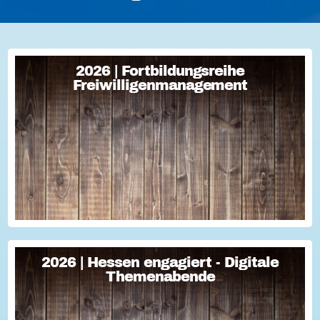
2026 | Fortbildungsreihe
2026 | Fortbildungsreihe
Freiwilligenmanagement
Freiwilligenmanagement
Freiwilligenmanagement Kompakt Strategisches
Freiwilligenmanagement und praktische Umsetzung Im Fokus
Teil 1 Für Engagement begeistern: Freiwillige gewinnen Im
Fokus Teil 2 Eine Frage der H...
2026 | Hessen engagiert - Digitale
2026 | Hessen engagiert - Digitale
Themenabende
Themenabende
Sie haben Fragen zum Thema "Versicherung im Ehrenamt"?
Oder wollten schon immer mal lernen, wie man Engagement-