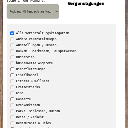
Suche in der Kommune:
Vergünstigungen
Energiepreiskrise und Ehrenamt
Flüchtlingshilfe + Integration
Generationsübergreifend aktiv
Patenschaftsprojekte
Qualifizierung & Fortbildung
Stiftungen
Vereine, Spenden, Steuern - Gut zu Wissen
Alle Veranstaltungskategorien
Versicherungsschutz
Andere Veranstaltungen
Wissenswertes rund um dein Ehrenamt
Ausstellungen / Museen
Zahlen, Daten, Fakten aus Hessen
Banken, Sparkassen, Bausparkassen
Service
Büchereien
Suche
bundesweite Angebote
Downloads
Dienstleistungen
Kontakt
Einzelhandel
Impressum
Datenschutz
Fitness & Wellness
Erklärung zur Barrierefreiheit
Freizeitparks
Barriere melden
Kino
Konzerte
Krankenkassen
Parks, Schlösser, Burgen
Reise / Verkehr
Restaurants & Cafés