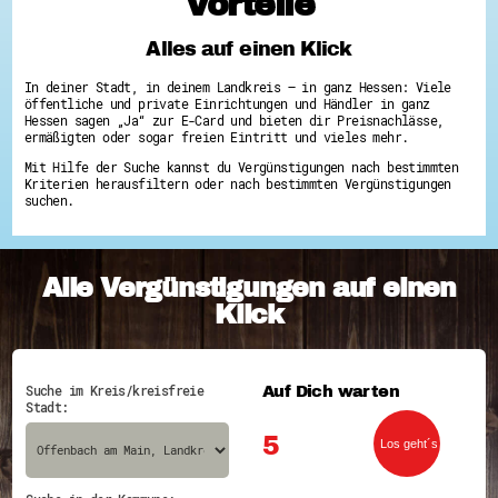
Vorteile
Hessen hilft Ukraine
Alles auf einen Klick
Zeig uns dein Ehrenamt
Wettbewerb | Trikotwettbewerb
In deiner Stadt, in deinem Landkreis – in ganz Hessen: Viele
Wettbewerb | 80 Jahre Hessen - Engagement
öffentliche und private Einrichtungen und Händler in ganz
mit Herz
Hessen sagen „Ja“ zur E-Card und bieten dir Preisnachlässe,
8 Vereine x 80 Jahre x 1.000 €
ermäßigten oder sogar freien Eintritt und vieles mehr.
Ausgezeichnete Projekte
Mit Hilfe der Suche kannst du Vergünstigungen nach bestimmten
Menschen des Respekts
Kriterien herausfiltern oder nach bestimmten Vergünstigungen
SHARE IT: Teile deine Infos!
suchen.
Gestalte dein Ehrenamt
Ehrenamts-Card Hessen
Engagement-Lotsen
Alle Vergünstigungen auf einen
Crowdfunding - Viele schaffen mehr
Förderprogramme
Klick
Ehrentag
Freiwilligenmanagement
Hessen engagiert - Digitale Themenabende
Kompetenznachweis Hessen
Auf Dich warten
Suche im Kreis/kreisfreie
Zeugnisbeiblatt
Stadt:
Service-Learning
5
Mach dich schlau
GEMA-Pakt
Di@-Lotsen in Hessen