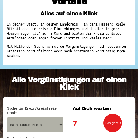
Vorteile
Hessen hilft Ukraine
Alles auf einen Klick
Zeig uns dein Ehrenamt
Wettbewerb | Trikotwettbewerb
In deiner Stadt, in deinem Landkreis – in ganz Hessen: Viele
Wettbewerb | 80 Jahre Hessen - Engagement
öffentliche und private Einrichtungen und Händler in ganz
mit Herz
Hessen sagen „Ja“ zur E-Card und bieten dir Preisnachlässe,
8 Vereine x 80 Jahre x 1.000 €
ermäßigten oder sogar freien Eintritt und vieles mehr.
Ausgezeichnete Projekte
Mit Hilfe der Suche kannst du Vergünstigungen nach bestimmten
Menschen des Respekts
Kriterien herausfiltern oder nach bestimmten Vergünstigungen
SHARE IT: Teile deine Infos!
suchen.
Gestalte dein Ehrenamt
Ehrenamts-Card Hessen
Engagement-Lotsen
Alle Vergünstigungen auf einen
Crowdfunding - Viele schaffen mehr
Förderprogramme
Klick
Ehrentag
Freiwilligenmanagement
Hessen engagiert - Digitale Themenabende
Kompetenznachweis Hessen
Auf Dich warten
Suche im Kreis/kreisfreie
Zeugnisbeiblatt
Stadt:
Service-Learning
7
Mach dich schlau
GEMA-Pakt
Di@-Lotsen in Hessen