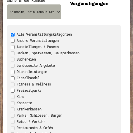
Suche in der Kommune:
Vergünstigungen
Energiepreiskrise und Ehrenamt
Flüchtlingshilfe + Integration
Generationsübergreifend aktiv
Patenschaftsprojekte
Qualifizierung & Fortbildung
Stiftungen
Vereine, Spenden, Steuern - Gut zu Wissen
Alle Veranstaltungskategorien
Versicherungsschutz
Andere Veranstaltungen
Wissenswertes rund um dein Ehrenamt
Ausstellungen / Museen
Zahlen, Daten, Fakten aus Hessen
Banken, Sparkassen, Bausparkassen
Service
Büchereien
Suche
bundesweite Angebote
Downloads
Dienstleistungen
Kontakt
Einzelhandel
Impressum
Datenschutz
Fitness & Wellness
Erklärung zur Barrierefreiheit
Freizeitparks
Barriere melden
Kino
Konzerte
Krankenkassen
Parks, Schlösser, Burgen
Reise / Verkehr
Restaurants & Cafés