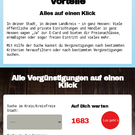
Vorteile
Hessen hilft Ukraine
Alles auf einen Klick
Zeig uns dein Ehrenamt
Wettbewerb | Trikotwettbewerb
In deiner Stadt, in deinem Landkreis – in ganz Hessen: Viele
Wettbewerb | 80 Jahre Hessen - Engagement
öffentliche und private Einrichtungen und Händler in ganz
mit Herz
Hessen sagen „Ja“ zur E-Card und bieten dir Preisnachlässe,
8 Vereine x 80 Jahre x 1.000 €
ermäßigten oder sogar freien Eintritt und vieles mehr.
Ausgezeichnete Projekte
Mit Hilfe der Suche kannst du Vergünstigungen nach bestimmten
Menschen des Respekts
Kriterien herausfiltern oder nach bestimmten Vergünstigungen
SHARE IT: Teile deine Infos!
suchen.
Gestalte dein Ehrenamt
Ehrenamts-Card Hessen
Engagement-Lotsen
Alle Vergünstigungen auf einen
Crowdfunding - Viele schaffen mehr
Förderprogramme
Klick
Ehrentag
Freiwilligenmanagement
Hessen engagiert - Digitale Themenabende
Kompetenznachweis Hessen
Auf Dich warten
Suche im Kreis/kreisfreie
Zeugnisbeiblatt
Stadt:
Service-Learning
1683
Mach dich schlau
GEMA-Pakt
Di@-Lotsen in Hessen