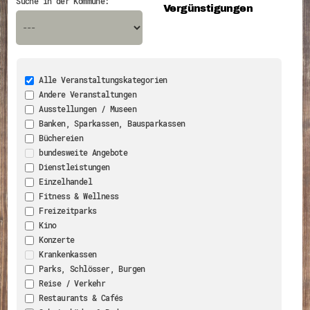
Suche in der Kommune:
Vergünstigungen
Energiepreiskrise und Ehrenamt
Flüchtlingshilfe + Integration
Generationsübergreifend aktiv
Patenschaftsprojekte
Qualifizierung & Fortbildung
Stiftungen
Vereine, Spenden, Steuern - Gut zu Wissen
Alle Veranstaltungskategorien
Versicherungsschutz
Andere Veranstaltungen
Wissenswertes rund um dein Ehrenamt
Ausstellungen / Museen
Zahlen, Daten, Fakten aus Hessen
Banken, Sparkassen, Bausparkassen
Service
Büchereien
Suche
bundesweite Angebote
Downloads
Dienstleistungen
Kontakt
Einzelhandel
Impressum
Datenschutz
Fitness & Wellness
Erklärung zur Barrierefreiheit
Freizeitparks
Barriere melden
Kino
Konzerte
Krankenkassen
Parks, Schlösser, Burgen
Reise / Verkehr
Restaurants & Cafés