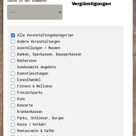
Suche in der Kommune:
Vergünstigungen
Energiepreiskrise und Ehrenamt
Flüchtlingshilfe + Integration
Generationsübergreifend aktiv
Patenschaftsprojekte
Qualifizierung & Fortbildung
Stiftungen
Vereine, Spenden, Steuern - Gut zu Wissen
Alle Veranstaltungskategorien
Versicherungsschutz
Andere Veranstaltungen
Wissenswertes rund um dein Ehrenamt
Ausstellungen / Museen
Zahlen, Daten, Fakten aus Hessen
Banken, Sparkassen, Bausparkassen
Service
Büchereien
Suche
bundesweite Angebote
Downloads
Dienstleistungen
Kontakt
Einzelhandel
Impressum
Datenschutz
Fitness & Wellness
Erklärung zur Barrierefreiheit
Freizeitparks
Barriere melden
Kino
Konzerte
Krankenkassen
Parks, Schlösser, Burgen
Reise / Verkehr
Restaurants & Cafés