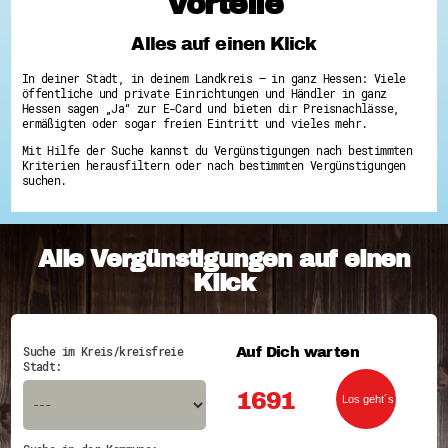
Vorteile
Hessen hilft Ukraine
Alles auf einen Klick
Zeig uns dein Ehrenamt
Wettbewerb | Trikotwettbewerb
In deiner Stadt, in deinem Landkreis – in ganz Hessen: Viele
Wettbewerb | 80 Jahre Hessen - Engagement
öffentliche und private Einrichtungen und Händler in ganz
mit Herz
Hessen sagen „Ja“ zur E-Card und bieten dir Preisnachlässe,
8 Vereine x 80 Jahre x 1.000 €
ermäßigten oder sogar freien Eintritt und vieles mehr.
Ausgezeichnete Projekte
Mit Hilfe der Suche kannst du Vergünstigungen nach bestimmten
Menschen des Respekts
Kriterien herausfiltern oder nach bestimmten Vergünstigungen
SHARE IT: Teile deine Infos!
suchen.
Gestalte dein Ehrenamt
Ehrenamts-Card Hessen
Engagement-Lotsen
Alle Vergünstigungen auf einen
Crowdfunding - Viele schaffen mehr
Förderprogramme
Klick
Ehrentag
Freiwilligenmanagement
Hessen engagiert - Digitale Themenabende
Kompetenznachweis Hessen
Auf Dich warten
Suche im Kreis/kreisfreie
Zeugnisbeiblatt
Stadt:
Service-Learning
1691
Mach dich schlau
GEMA-Pakt
Di@-Lotsen in Hessen