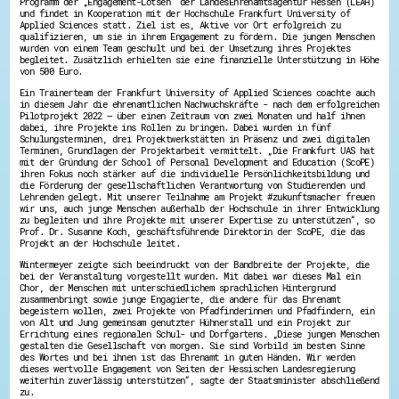
Programm der „Engagement-Lotsen“ der LandesEhrenamtsagentur Hessen (LEAH)
Energiepreiskrise und Ehrenamt
und findet in Kooperation mit der Hochschule Frankfurt University of
Applied Sciences statt. Ziel ist es, Aktive vor Ort erfolgreich zu
Flüchtlingshilfe + Integration
qualifizieren, um sie in ihrem Engagement zu fördern. Die jungen Menschen
Generationsübergreifend aktiv
wurden von einem Team geschult und bei der Umsetzung ihres Projektes
Patenschaftsprojekte
begleitet. Zusätzlich erhielten sie eine finanzielle Unterstützung in Höhe
Qualifizierung & Fortbildung
von 500 Euro.
Stiftungen
Ein Trainerteam der Frankfurt University of Applied Sciences coachte auch
Vereine, Spenden, Steuern - Gut zu Wissen
in diesem Jahr die ehrenamtlichen Nachwuchskräfte - nach dem erfolgreichen
Versicherungsschutz
Pilotprojekt 2022 – über einen Zeitraum von zwei Monaten und half ihnen
Wissenswertes rund um dein Ehrenamt
dabei, ihre Projekte ins Rollen zu bringen. Dabei wurden in fünf
Schulungsterminen, drei Projektwerkstätten in Präsenz und zwei digitalen
Zahlen, Daten, Fakten aus Hessen
Terminen, Grundlagen der Projektarbeit vermittelt. „Die Frankfurt UAS hat
mit der Gründung der School of Personal Development and Education (ScoPE)
ihren Fokus noch stärker auf die individuelle Persönlichkeitsbildung und
Service
die Förderung der gesellschaftlichen Verantwortung von Studierenden und
Suche
Lehrenden gelegt. Mit unserer Teilnahme am Projekt #zukunftsmacher freuen
Downloads
wir uns, auch junge Menschen außerhalb der Hochschule in ihrer Entwicklung
zu begleiten und ihre Projekte mit unserer Expertise zu unterstützen“, so
Kontakt
Prof. Dr. Susanne Koch, geschäftsführende Direktorin der ScoPE, die das
Impressum
Projekt an der Hochschule leitet.
Datenschutz
Wintermeyer zeigte sich beeindruckt von der Bandbreite der Projekte, die
Erklärung zur Barrierefreiheit
bei der Veranstaltung vorgestellt wurden. Mit dabei war dieses Mal ein
Barriere melden
Chor, der Menschen mit unterschiedlichem sprachlichen Hintergrund
zusammenbringt sowie junge Engagierte, die andere für das Ehrenamt
begeistern wollen, zwei Projekte von Pfadfinderinnen und Pfadfindern, ein
von Alt und Jung gemeinsam genutzter Hühnerstall und ein Projekt zur
Errichtung eines regionalen Schul- und Dorfgartens. „Diese jungen Menschen
gestalten die Gesellschaft von morgen. Sie sind Vorbild im besten Sinne
des Wortes und bei ihnen ist das Ehrenamt in guten Händen. Wir werden
dieses wertvolle Engagement von Seiten der Hessischen Landesregierung
weiterhin zuverlässig unterstützen“, sagte der Staatsminister abschließend
zu.