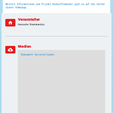
Weitere Informationen zum Projekt #zukunftsmacher gibt es auf den Seiten
dieser Homepage.
Veranstalter
home
Hessische Staatskanzlei
Medien
cloud_download
Dokument herunterladen