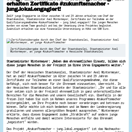
erhalten Zertifikate #zukunftsmacher -
Hessen hilft Ukraine
jung.lokal.engagiert!
Zeig uns dein Ehrenamt
Zwölf junge Engagierte im Alter zwischen 14 und 29 Jahren erhielten vom Chef der
Staatskanzlei, Staatsminister Axel Wintermeyer, Zertifikate zur Teilnahme an der
Wettbewerb | Trikotwettbewerb
Qualifizierungsmaßnahme #zukunftsmacher - jung.lokal.engagiert! Die jungen Menschen
wurden von einem Team geschult und bei der Umsetzung ihres Projektes begleitet.
Wettbewerb | 80 Jahre Hessen - Engagement
Zusätzlich erhielten sie eine finanzielle Unterstützung in Höhe von 500 Euro.
mit Herz
8 Vereine x 80 Jahre x 1.000 €
Ausgezeichnete Projekte
Menschen des Respekts
Zertifikatsübergabe durch den Chef der Staatskanzlei, Staatsminister Axel
SHARE IT: Teile deine Infos!
Wintermeyer, an junge #zukunftsmacher © Hessische Staatskanzlei
Gestalte dein Ehrenamt
Staatsminister Wintermeyer: „Neben dem ehrenamtlichen Einsatz, bilden sich
diese jungen Menschen in der Freizeit im Sinne ihres Engagements weiter.“
Ehrenamts-Card Hessen
Engagement-Lotsen
Der Chef der Hessischen Staatskanzlei, Staatsminister Axel Wintermeyer,
hat an zwölf #zukunftsmacher im Alter zwischen 14 und 29 Jahren
Crowdfunding - Viele schaffen mehr
Zertifikate zur Teilnahme an einer Qualifizierungsmaßnahme, die diese
Förderprogramme
befähigt, sich noch besser für ihr Ehrenamt einzusetzen, überreicht. In
Ehrentag
der Hessischen Staatskanzlei betonte der Staatsminister: „Ihr und Sie alle
Freiwilligenmanagement
hier setzen sich in der Freizeit ehrenamtlich in ganz unterschiedlichen
Bereichen für die Menschen und unsere Gesellschaft ein. Ebenfalls in der
Hessen engagiert - Digitale Themenabende
freien Zeit haben Sie sich im Rahmen unseres Programmes #zukunftsmacher
Kompetenznachweis Hessen
weitergebildet, um Ihre Projekte noch besser voranbringen und betreuen zu
Zeugnisbeiblatt
können. Dafür möchte ich mich bedanken und im Namen der Landesregierung
Service-Learning
gratulieren und unseren allergrößten Respekt aussprechen.“ Wintermeyer
erklärte, dass dieses Engagement zudem „Strahlkraft“ auf andere junge
Menschen entfalte und damit weitere Interessierte für das Ehrenamt
Mach dich schlau
„begeistert“ würden.
GEMA-Pakt
Das Projekt „#zukunftsmacher – jung.lokal.engagiert“ ist das Nachwuchs-
Di@-Lotsen in Hessen