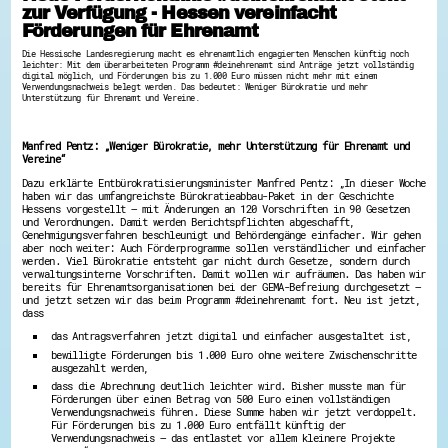
zur Verfügung - Hessen vereinfacht
Hessen hilft Ukraine
Förderungen für Ehrenamt
Zeig uns dein Ehrenamt
Die Hessische Landesregierung macht es ehrenamtlich engagierten Menschen künftig noch
leichter: Mit dem überarbeiteten Programm #deinehrenamt sind Anträge jetzt vollständig
Wettbewerb | Trikotwettbewerb
digital möglich, und Förderungen bis zu 1.000 Euro müssen nicht mehr mit einem
Verwendungsnachweis belegt werden. Das bedeutet: Weniger Bürokratie und mehr
Wettbewerb | 80 Jahre Hessen - Engagement
Unterstützung für Ehrenamt und Vereine.
mit Herz
8 Vereine x 80 Jahre x 1.000 €
Ausgezeichnete Projekte
Manfred Pentz: „Weniger Bürokratie, mehr Unterstützung für Ehrenamt und
Menschen des Respekts
Vereine“
SHARE IT: Teile deine Infos!
Dazu erklärte Entbürokratisierungsminister Manfred Pentz: „In dieser Woche
haben wir das umfangreichste Bürokratieabbau-Paket in der Geschichte
Gestalte dein Ehrenamt
Hessens vorgestellt – mit Änderungen an 120 Vorschriften in 90 Gesetzen
und Verordnungen. Damit werden Berichtspflichten abgeschafft,
Ehrenamts-Card Hessen
Genehmigungsverfahren beschleunigt und Behördengänge einfacher. Wir gehen
Engagement-Lotsen
aber noch weiter: Auch Förderprogramme sollen verständlicher und einfacher
Crowdfunding - Viele schaffen mehr
werden. Viel Bürokratie entsteht gar nicht durch Gesetze, sondern durch
verwaltungsinterne Vorschriften. Damit wollen wir aufräumen. Das haben wir
Förderprogramme
bereits für Ehrenamtsorganisationen bei der GEMA-Befreiung durchgesetzt –
Ehrentag
und jetzt setzen wir das beim Programm #deinehrenamt fort. Neu ist jetzt,
Freiwilligenmanagement
dass
Hessen engagiert - Digitale Themenabende
das Antragsverfahren jetzt digital und einfacher ausgestaltet ist,
Kompetenznachweis Hessen
bewilligte Förderungen bis 1.000 Euro ohne weitere Zwischenschritte
Zeugnisbeiblatt
ausgezahlt werden,
Service-Learning
dass die Abrechnung deutlich leichter wird. Bisher musste man für
Förderungen über einen Betrag von 500 Euro einen vollständigen
Mach dich schlau
Verwendungsnachweis führen. Diese Summe haben wir jetzt verdoppelt.
Für Förderungen bis zu 1.000 Euro entfällt künftig der
GEMA-Pakt
Verwendungsnachweis – das entlastet vor allem kleinere Projekte
Di@-Lotsen in Hessen