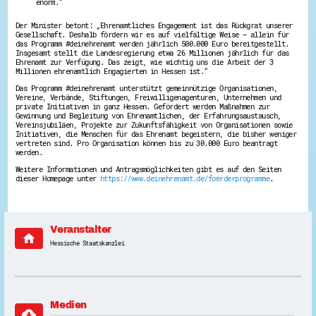
enorm.“
Energiepreiskrise und Ehrenamt
Flüchtlingshilfe + Integration
Der Minister betont: „Ehrenamtliches Engagement ist das Rückgrat unserer
Generationsübergreifend aktiv
Gesellschaft. Deshalb fördern wir es auf vielfältige Weise – allein für
das Programm #deinehrenamt werden jährlich 500.000 Euro bereitgestellt.
Patenschaftsprojekte
Insgesamt stellt die Landesregierung etwa 26 Millionen jährlich für das
Qualifizierung & Fortbildung
Ehrenamt zur Verfügung. Das zeigt, wie wichtig uns die Arbeit der 3
Stiftungen
Millionen ehrenamtlich Engagierten in Hessen ist.“
Vereine, Spenden, Steuern - Gut zu Wissen
Das Programm #deinehrenamt unterstützt gemeinnützige Organisationen,
Versicherungsschutz
Vereine, Verbände, Stiftungen, Freiwilligenagenturen, Unternehmen und
Wissenswertes rund um dein Ehrenamt
private Initiativen in ganz Hessen. Gefördert werden Maßnahmen zur
Zahlen, Daten, Fakten aus Hessen
Gewinnung und Begleitung von Ehrenamtlichen, der Erfahrungsaustausch,
Vereinsjubiläen, Projekte zur Zukunftsfähigkeit von Organisationen sowie
Initiativen, die Menschen für das Ehrenamt begeistern, die bisher weniger
Service
vertreten sind. Pro Organisation können bis zu 30.000 Euro beantragt
werden.
Suche
Downloads
Weitere Informationen und Antragsmöglichkeiten gibt es auf den Seiten
Kontakt
dieser Homepage unter
https://www.deinehrenamt.de/foerderprogramme
.
Impressum
Datenschutz
Erklärung zur Barrierefreiheit
Barriere melden
Veranstalter
home
Hessische Staatskanzlei
Medien
cloud_download