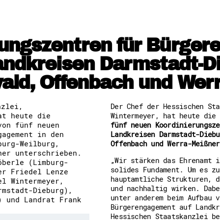
Freiwilligenmanagement
Hessen engagiert - Digitale
Kompetenznachweis Hessen
Zeugnisbeiblatt
ungszentren für Bürge
Service-Learning
Landkreisen Darmstadt-D
Mach dich schlau
ald, Offenbach und Wer
GEMA-Pakt
Di@-Lotsen in Hessen
Energiepreiskrise und Ehren
Der Chef der Hessischen Sta
Flüchtlingshilfe + Integrat
Wintermeyer, hat heute die
Generationsübergreifend akt
Patenschaftsprojekte
fünf neuen Koordinierungsze
Qualifizierung & Fortbildun
Landkreisen Darmstadt-Diebu
Stiftungen
Offenbach und Werra-Meißner
Vereine, Spenden, Steuern -
Versicherungsschutz
„Wir stärken das Ehrenamt i
Wissenswertes rund um dein 
solides Fundament. Um es zu
Zahlen, Daten, Fakten aus H
hauptamtliche Strukturen, d
und nachhaltig wirken. Dabe
unter anderem beim Aufbau v
Service
Bürgerengagement auf Landkr
Hessischen Staatskanzlei be
Suche