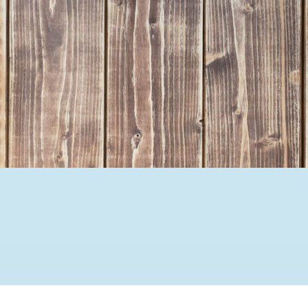
Ehrenamtssuchmaschine Hesse
Freiwilliges Soziales Schul
Koordinierungszentren für B
Engagierte Stadt
Freiwilligendienste
Freiwilligentage
Hessen hilft Ukraine
Zeig uns dein Ehr
Wettbewerb | Trikotwettbewe
Wettbewerb | 80 Jahre Hesse
8 Vereine x 80 Jahre x 1.00
Ausgezeichnete Projekte
Menschen des Respekts
SHARE IT: Teile deine Infos
Gestalte dein Ehr
Ehrenamts-Card Hessen
Engagement-Lotsen
Crowdfunding - Viele schaff
Förderprogramme
Ehrentag