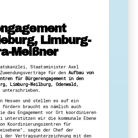
 Themenabende
rengagement
ieburg, Limburg-
ra-Meißner
amt
atskanzlei, Staatsminister Axel
ion
 Zuwendungsverträge für den
Aufbau von
iv
ntren für Bürgerengagement in den
g
rg, Limburg-Weilburg, Odenwald,
unterschrieben.
 Gut zu Wissen
n Hessen und stellen es auf ein
Ehrenamt
 fördern braucht es nämlich auch
essen
ie das Engagement vor Ort koordinieren
i unterstützen wir die kommunale Ebene
on Koordinierungszentren für
eisebene“, sagte der Chef der
i der Vertragsunterzeichnung mit den