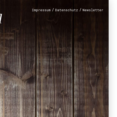
/
/
Impressum
Datenschutz
Newsletter
renamt
r
mt