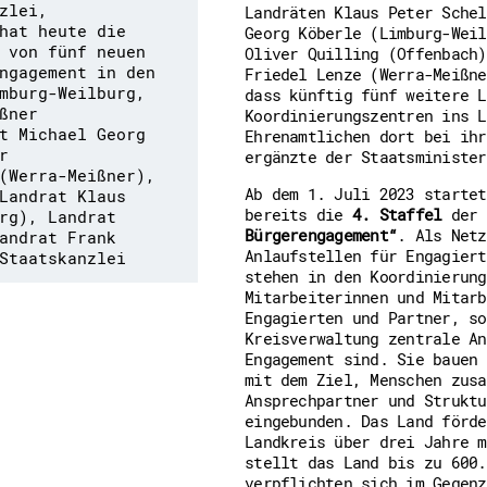
zlei,
Landräten Klaus Peter Schel
Downloads
hat heute die
Kontakt
Georg Köberle (Limburg-Weil
 von fünf neuen
Impressum
Oliver Quilling (Offenbach)
Datenschutz
ngagement in den
Friedel Lenze (Werra-Meißne
Erklärung zur Barrierefreih
mburg-Weilburg,
dass künftig fünf weitere L
Barriere melden
ßner
Koordinierungszentren ins L
t Michael Georg
Ehrenamtlichen dort bei ihr
r
ergänzte der Staatsminister
(Werra-Meißner),
Ab dem 1. Juli 2023 startet
Landrat Klaus
bereits die
4. Staffel
der
rg), Landrat
Bürgerengagement“
. Als Netz
andrat Frank
Anlaufstellen für Engagiert
Staatskanzlei
stehen in den Koordinierung
Mitarbeiterinnen und Mitarb
Engagierten und Partner, so
Kreisverwaltung zentrale An
Engagement sind. Sie bauen 
mit dem Ziel, Menschen zusa
Ansprechpartner und Struktu
eingebunden. Das Land förde
Landkreis über drei Jahre m
stellt das Land bis zu 600.
verpflichten sich im Gegenz