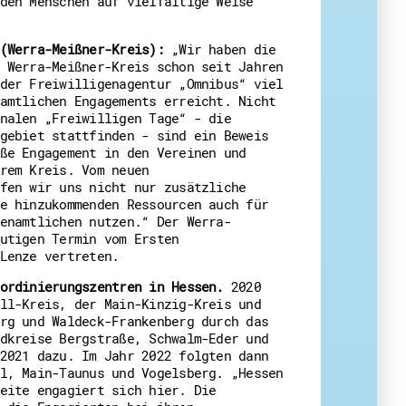
den Menschen auf vielfältige Weise
(Werra-Meißner-Kreis):
„Wir haben die
 Werra-Meißner-Kreis schon seit Jahren
der Freiwilligenagentur „Omnibus“ viel
amtlichen Engagements erreicht. Nicht
nalen „Freiwilligen Tage“ - die
gebiet stattfinden - sind ein Beweis
ße Engagement in den Vereinen und
rem Kreis. Vom neuen
fen wir uns nicht nur zusätzliche
e hinzukommenden Ressourcen auch für
enamtlichen nutzen.“ Der Werra-
utigen Termin vom Ersten
Lenze vertreten.
ordinierungszentren in Hessen.
2020
ll-Kreis, der Main-Kinzig-Kreis und
rg und Waldeck-Frankenberg durch das
dkreise Bergstraße, Schwalm-Eder und
2021 dazu. Im Jahr 2022 folgten dann
l, Main-Taunus und Vogelsberg. „Hessen
eite engagiert sich hier. Die