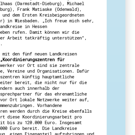
lhaas (Darmstadt-Dieburg), Michael
burg), Frank Matiaske (Odenwald),
 und dem Ersten Kreisbeigeordneten
r) in Wiesbaden. „Ich freue mich sehr,
eit
andkreise in Hessen
eben rufen. Damit können wir die
er Arbeit tatkräftig unterstützen“,
.
 mit den fünf neuen Landkreisen
„Koordinierungszentren für
werker vor Ort sind sie zentrale
e, Vereine und Organisationen. Dafür
szentren künftig hauptamtliche
eiter bereit, die nicht nur für die
ndern auch innerhalb der
sprechpartner für das ehrenamtliche
vor Ort lokale Netzwerke weiter auf,
mmenzubringen. Vorhandene
ren werden durch die Kreise ebenfalls
rt diese Koordinierungsarbeit pro
it bis zu 120.000 Euro. Insgesamt
000 Euro bereit. Die Landkreise
ug, einen Eigenanteil aufzubringen und