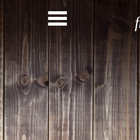
News
Start
Entdecke dein Eh
News
Veranstaltungen
Rückblicke
Newsletter
Die LandesEhrenamtsagentur
Publikationen
Ansprechpartner
Ehrenamt hat viele Gesichte
Finde dein Ehrena