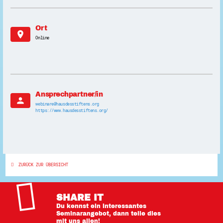
Ort
location_on
Online
Ansprechpartner/in
person
webinare@hausdesstiftens.org
https://www.hausdesstiftens.org/
ZURÜCK ZUR ÜBERSICHT
SHARE IT
Du kennst ein interessantes
Seminarangebot, dann teile dies
mit uns allen!