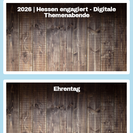
2026 | Hessen engagiert - Digitale
2026 | Hessen engagiert - Digitale
Themenabende
Themenabende
Sie haben Fragen zum Thema "Versicherung im Ehrenamt"?
Oder wollten schon immer mal lernen, wie man Engagement-
Geschichten für die Öffentlichkeitsarbeit des Vereins
nutzen kann? Dann haben wir da was!...
Ehrentag
Ehrentag
Macht den Ehrentag mit eurer Aktion zu eurem "hessischen
Ehrentag"...