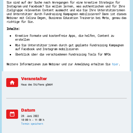
Sie sind auf der Suche nach Anregungen für eine kreative Strategie für
Energiepreiskrise und Ehrenamt
Instagram und Facebook? Sie wollen lernen, was authentischen und für Ihre
Flüchtlingshilfe + Integration
Zielgruppe relevanten Content ausmacht und wie Sie Ihre Unterstützerinnen
und Unterstützer durch Fundraising Kampagnen mobilisieren? Dann ist dieses
Generationsübergreifend aktiv
Webinar mit Celina Degen, Business Education Trainerin bei Meta, genau das
Patenschaftsprojekte
richtige für Sie.
Qualifizierung & Fortbildung
Stiftungen
Inhalte:
Vereine, Spenden, Steuern - Gut zu Wissen
Kreative Formate und kostenfreie Apps, die helfen, Content zu
Versicherungsschutz
erstellen
Wissenswertes rund um dein Ehrenamt
Wie Sie Unterstützer:innen durch gut geplante Fundraising Kampagnen
Zahlen, Daten, Fakten aus Hessen
auf Facebook und Instagram mobilisieren
Überblick über die verschiedenen Fundraising Tools für NPOs
Service
Weitere Informationen zum Webinar und zur Anmeldung erhalten Sie
hier
.
Suche
Downloads
Kontakt
Veranstalter
Impressum
home
Datenschutz
Haus des Stiftens gGmbH
Erklärung zur Barrierefreiheit
Barriere melden
Datum
date_range
20. Juni 2022
10:00 h - 11:00 h
Termin speichern