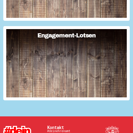
Engagement-Lotsen
Engagement-Lotsen
Engagement-Lotsen tragen zu einer lebendigen
Engagementkultur und damit zu einer höheren
Lebensqualität für sich und andere bei. Sie bringen ihre
Erfahrungen im bürgerschaftlichen Engagement ein und ü...
Kontakt
#deinehrenamt