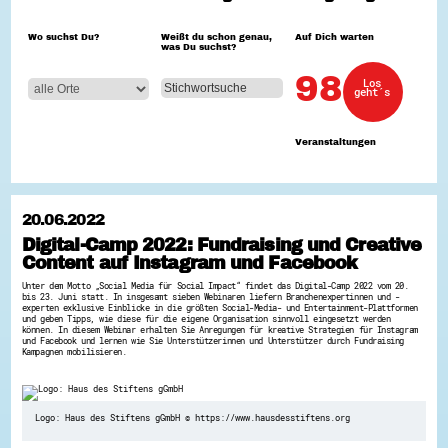
Hessen hilft Ukraine
Wo suchst Du?
Weißt du schon genau,
Auf Dich warten
was Du suchst?
Zeig uns dein Ehrenamt
Wettbewerb | Trikotwettbewerb
98
Los
Wettbewerb | 80 Jahre Hessen - Engagement
geht´s
mit Herz
8 Vereine x 80 Jahre x 1.000 €
Ausgezeichnete Projekte
Veranstaltungen
Menschen des Respekts
SHARE IT: Teile deine Infos!
Gestalte dein Ehrenamt
20.06.2022
Ehrenamts-Card Hessen
Digital-Camp 2022: Fundraising und Creative
Engagement-Lotsen
Content auf Instagram und Facebook
Crowdfunding - Viele schaffen mehr
Förderprogramme
Unter dem Motto „Social Media für Social Impact“ findet das Digital-Camp 2022 vom 20.
Ehrentag
bis 23. Juni statt. In insgesamt sieben Webinaren liefern Branchenexpertinnen und -
Freiwilligenmanagement
experten exklusive Einblicke in die größten Social-Media- und Entertainment-Plattformen
und geben Tipps, wie diese für die eigene Organisation sinnvoll eingesetzt werden
Hessen engagiert - Digitale Themenabende
können. In diesem Webinar erhalten Sie Anregungen für kreative Strategien für Instagram
Kompetenznachweis Hessen
und Facebook und lernen wie Sie Unterstützerinnen und Unterstützer durch Fundraising
Kampagnen mobilisieren.
Zeugnisbeiblatt
Service-Learning
Mach dich schlau
Logo: Haus des Stiftens gGmbH © https://www.hausdesstiftens.org
GEMA-Pakt
Di@-Lotsen in Hessen