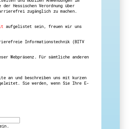
e der Hessischen Verordnung über
 Themenabende
arrierefrei zugänglich zu machen.
it
aufgelistet sein, freuen wir uns
rierefreie Informationstechnik (BITV
eser Webpräsenz. Für sämtliche anderen
amt
ion
iv
ite an und beschreiben uns mit kurzen
g
geleitet. Sie werden, wenn Sie Ihre E-
 Gut zu Wissen
Ehrenamt
essen
ein.