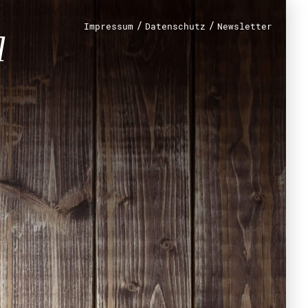
/
/
Impressum
Datenschutz
Newsletter
renamt
r
mt