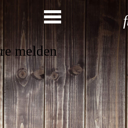
Barriere melden
Start
Entdecke dein Eh
News
Veranstaltungen
Rückblicke
Newsletter
Die LandesEhrenamtsagentur
Publikationen
Ansprechpartner
Ehrenamt hat viele Gesichte
Finde dein Ehrena