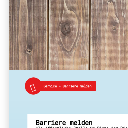
Service
>
Barriere melden
Barriere melden
Als öffentliche Stelle im Sinne der Ric