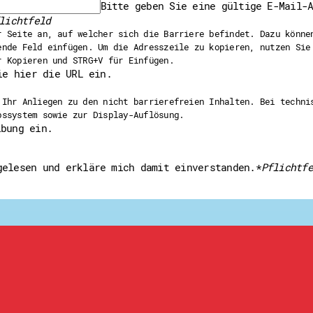
Bitte geben Sie eine gültige E-Mail-
Downloads
lichtfeld
Kontakt
Impressum
r Seite an, auf welcher sich die Barriere befindet. Dazu könne
Datenschutz
ende Feld einfügen. Um die Adresszeile zu kopieren, nutzen Sie
Erklärung zur Barrierefreih
r Kopieren und STRG+V für Einfügen.
Barriere melden
ie hier die URL ein.
 Ihr Anliegen zu den nicht barrierefreien Inhalten. Bei techni
bssystem sowie zur Display-Auflösung.
ibung ein.
elesen und erkläre mich damit einverstanden.
*
Pflichtfe