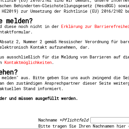
Freiwilligenmanagement
schen Behinderten-Gleichstellungsgesetz (HessBGG) sowi
Hessen engagiert - Digitale
 HE2019) zur Umsetzung der Richtlinie (EU) 2016/2102 b
Kompetenznachweis Hessen
Zeugnisbeiblatt
e melden?
Service-Learning
nd diese noch nicht in der
Erklärung zur Barrierefreihe
ntaktformular.
Mach dich schlau
Absatz 2, Nummer 2 gemäß Hessischer Verordnung für bar
elektronisch Kontakt aufzunehmen, dar.
GEMA-Pakt
Di@-Lotsen in Hessen
us ausschließlich für die Meldung von Barrieren auf di
Energiepreiskrise und Ehren
en
Kontaktmöglichkeiten
.
Flüchtlingshilfe + Integrat
Generationsübergreifend akt
ehen?
Patenschaftsprojekte
 melden" aus. Bitte geben Sie uns auch zwingend die Se
Qualifizierung & Fortbildun
an den zuständigen Ansprechpartner dieser Seite weiter
Stiftungen
Vereine, Spenden, Steuern -
aktuellen Stand informiert.
Versicherungsschutz
der und müssen ausgefüllt werden.
Wissenswertes rund um dein 
Zahlen, Daten, Fakten aus H
Service
Nachname
*
Pflichtfeld
Bitte tragen Sie Ihren Nachnamen hier 
Suche