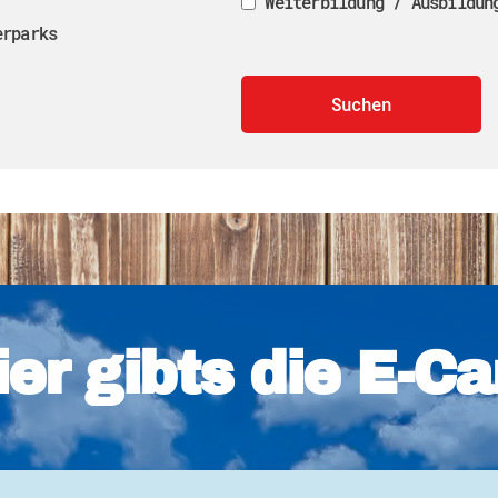
Weiterbildung / Ausbildun
erparks
ier gibts die E-Ca