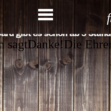
Hessen sagt
Danke!
 schon ab 5 Stunden Zeitinve
Start
Entdecke dein Eh
News
Veranstaltungen
Rückblicke
Newsletter
Die LandesEhrenamtsagentur
Publikationen
Ansprechpartner
Ehrenamt hat viele Gesichte
Finde dein Ehrena