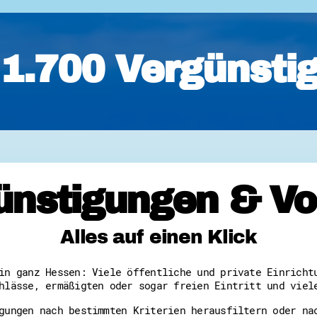
Downloads
Kontakt
Impressum
Datenschutz
1.700 Vergünsti
Erklärung zur Barrierefreih
Barriere melden
ünstigungen & Vor
Alles auf einen Klick
in ganz Hessen: Viele öffentliche und private Einricht
hlässe, ermäßigten oder sogar freien Eintritt und viel
gungen nach bestimmten Kriterien herausfiltern oder na