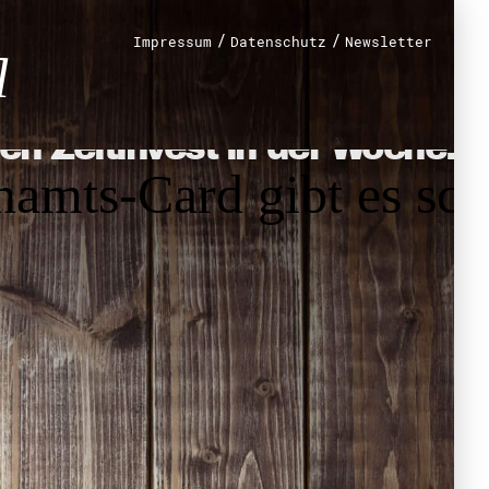
/
/
Impressum
Datenschutz
Newsletter
st in der Woche!
renamt
r
mt