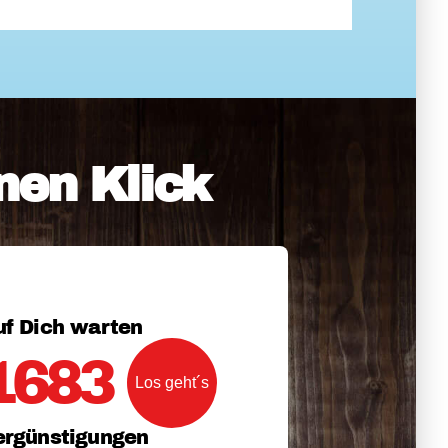
nen Klick
uf Dich warten
1683
ergünstigungen