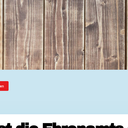
Ehrenamtssuchmaschine Hesse
Freiwilliges Soziales Schul
Koordinierungszentren für B
Engagierte Stadt
Freiwilligendienste
Freiwilligentage
Hessen hilft Ukraine
Zeig uns dein Ehr
Wettbewerb | Trikotwettbewe
Wettbewerb | 80 Jahre Hesse
8 Vereine x 80 Jahre x 1.00
Ausgezeichnete Projekte
Menschen des Respekts
SHARE IT: Teile deine Infos
en
Gestalte dein Ehr
Ehrenamts-Card Hessen
Engagement-Lotsen
Crowdfunding - Viele schaff
Förderprogramme
Ehrentag