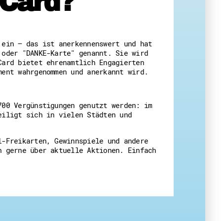
-Card?
 Themenabende
 ein – das ist anerkennenswert und hat
 oder "DANKE-Karte" genannt. Sie wird
Card bietet ehrenamtlich Engagierten
ement wahrgenommen und anerkannt wird.
amt
700 Vergünstigungen genutzt werden: im
ion
eiligt sich in vielen Städten und
iv
g
l-Freikarten, Gewinnspiele und andere
h gerne über aktuelle Aktionen. Einfach
 Gut zu Wissen
Ehrenamt
essen