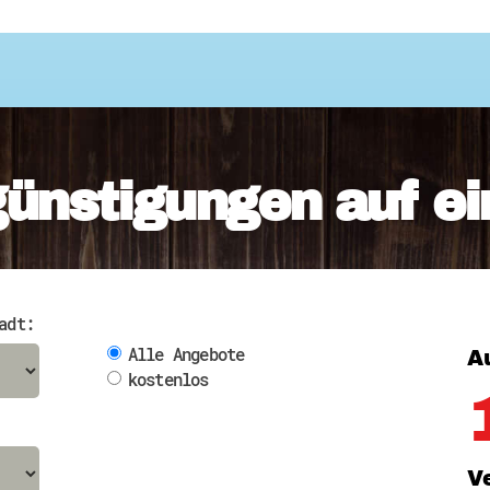
günstigungen auf ei
adt:
Alle Angebote
A
kostenlos
V