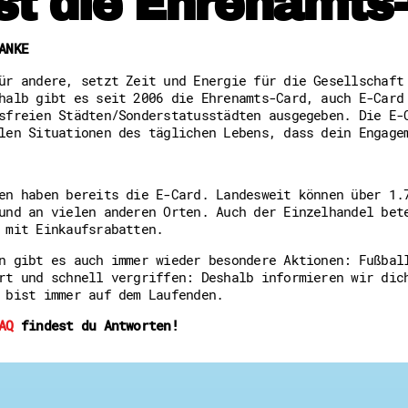
st die Ehrenamts
Freiwilligenmanagement
Hessen engagiert - Digitale
Kompetenznachweis Hessen
ANKE
Zeugnisbeiblatt
Service-Learning
ür andere, setzt Zeit und Energie für die Gesellschaft
halb gibt es seit 2006 die Ehrenamts-Card, auch E-Card
sfreien Städten/Sonderstatusstädten ausgegeben. Die E-
Mach dich schlau
elen Situationen des täglichen Lebens, dass dein Engag
GEMA-Pakt
Di@-Lotsen in Hessen
Energiepreiskrise und Ehren
en haben bereits die E-Card. Landesweit können über 1.
Flüchtlingshilfe + Integrat
und an vielen anderen Orten. Auch der Einzelhandel bet
Generationsübergreifend akt
 mit Einkaufsrabatten.
Patenschaftsprojekte
Qualifizierung & Fortbildun
n gibt es auch immer wieder besondere Aktionen: Fußbal
Stiftungen
rt und schnell vergriffen: Deshalb informieren wir dic
Vereine, Spenden, Steuern -
 bist immer auf dem Laufenden.
Versicherungsschutz
Wissenswertes rund um dein 
AQ
findest du Antworten!
Zahlen, Daten, Fakten aus H
Service
Suche