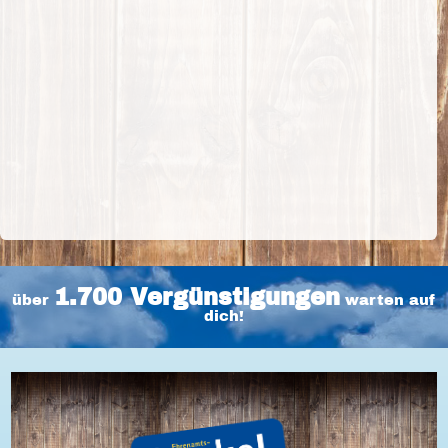
1.700 Vergünstigungen
über
warten auf
dich!