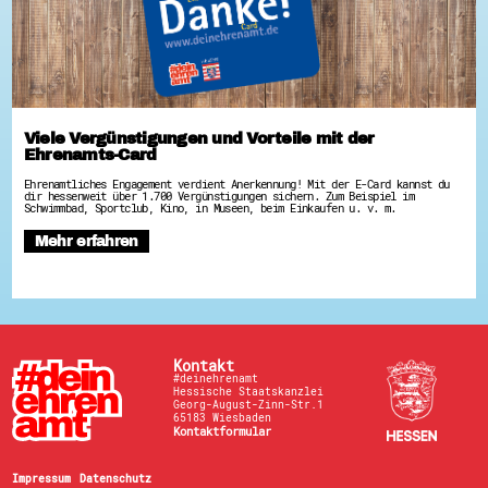
Viele Vergünstigungen und Vorteile mit der
Ehrenamts-Card
Ehrenamtliches Engagement verdient Anerkennung! Mit der E-Card kannst du
dir hessenweit über 1.700 Vergünstigungen sichern. Zum Beispiel im
Schwimmbad, Sportclub, Kino, in Museen, beim Einkaufen u. v. m.
Mehr erfahren
Kontakt
#deinehrenamt
Hessische Staatskanzlei
Georg-August-Zinn-Str.1
65183 Wiesbaden
Kontaktformular
Impressum
Datenschutz