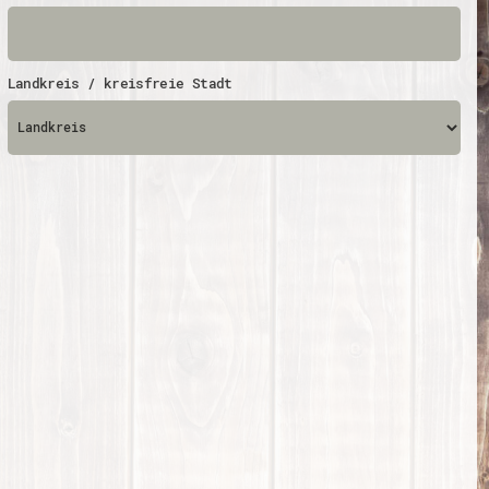
Energiepreiskrise und Ehrenamt
Flüchtlingshilfe + Integration
Generationsübergreifend aktiv
Patenschaftsprojekte
Landkreis / kreisfreie Stadt
Qualifizierung & Fortbildung
Stiftungen
Vereine, Spenden, Steuern - Gut zu Wissen
Versicherungsschutz
Wissenswertes rund um dein Ehrenamt
Zahlen, Daten, Fakten aus Hessen
Service
Suche
Downloads
Kontakt
Impressum
Datenschutz
Erklärung zur Barrierefreiheit
Barriere melden