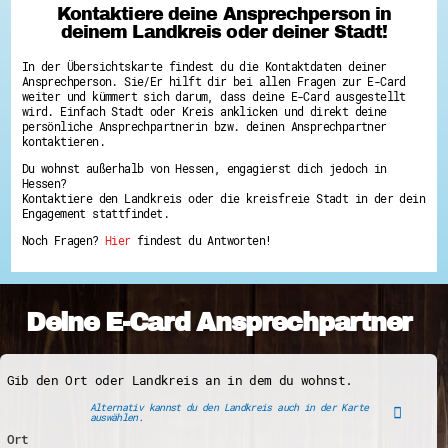
Kontaktiere deine Ansprechperson in
Hessen hilft Ukraine
deinem Landkreis oder deiner Stadt!
Zeig uns dein Ehrenamt
In der Übersichtskarte findest du die Kontaktdaten deiner
Wettbewerb | Trikotwettbewerb
Ansprechperson. Sie/Er hilft dir bei allen Fragen zur E-Card
Wettbewerb | 80 Jahre Hessen - Engagement
weiter und kümmert sich darum, dass deine E-Card ausgestellt
mit Herz
wird. Einfach Stadt oder Kreis anklicken und direkt deine
8 Vereine x 80 Jahre x 1.000 €
persönliche Ansprechpartnerin bzw. deinen Ansprechpartner
Ausgezeichnete Projekte
kontaktieren.
Menschen des Respekts
Du wohnst außerhalb von Hessen, engagierst dich jedoch in
SHARE IT: Teile deine Infos!
Hessen?
Kontaktiere den Landkreis oder die kreisfreie Stadt in der dein
Gestalte dein Ehrenamt
Engagement stattfindet.
Ehrenamts-Card Hessen
Noch Fragen?
Hier
findest du Antworten!
Engagement-Lotsen
Crowdfunding - Viele schaffen mehr
Förderprogramme
Ehrentag
Freiwilligenmanagement
Deine E-Card Ansprechpartner
Hessen engagiert - Digitale Themenabende
Kompetenznachweis Hessen
Zeugnisbeiblatt
Service-Learning
Gib den Ort oder Landkreis an in dem du wohnst.
Alternativ kannst du den Landkreis auch in der Karte
Mach dich schlau
auswählen.
GEMA-Pakt
Ort
Di@-Lotsen in Hessen