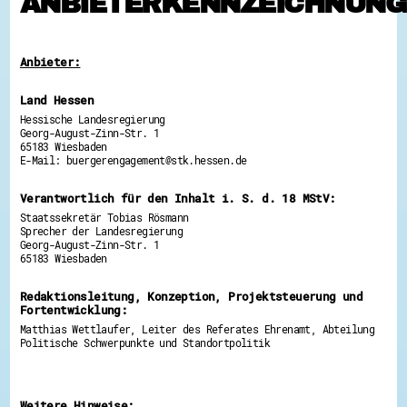
ANBIETERKENNZEICHNUNG
Hessen hilft Ukraine
Zeig uns dein Ehrenamt
Anbieter:
Wettbewerb | Trikotwettbewerb
Wettbewerb | 80 Jahre Hessen - Engagement
mit Herz
Land Hessen
8 Vereine x 80 Jahre x 1.000 €
Hessische Landesregierung
Ausgezeichnete Projekte
Georg-August-Zinn-Str. 1
Menschen des Respekts
65183 Wiesbaden
SHARE IT: Teile deine Infos!
E-Mail: buergerengagement@stk.hessen.de
Gestalte dein Ehrenamt
Verantwortlich für den Inhalt i. S. d. 18 MStV:
Ehrenamts-Card Hessen
Staatssekretär Tobias Rösmann
Engagement-Lotsen
Sprecher der Landesregierung
Crowdfunding - Viele schaffen mehr
Georg-August-Zinn-Str. 1
Förderprogramme
65183 Wiesbaden
Ehrentag
Freiwilligenmanagement
Redaktionsleitung, Konzeption, Projektsteuerung und
Hessen engagiert - Digitale Themenabende
Fortentwicklung:
Kompetenznachweis Hessen
Zeugnisbeiblatt
Matthias Wettlaufer, Leiter des Referates Ehrenamt, Abteilung
Service-Learning
Politische Schwerpunkte und Standortpolitik
Mach dich schlau
GEMA-Pakt
Weitere Hinweise:
Di@-Lotsen in Hessen