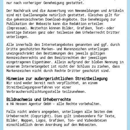
nur nach vorheriger Genehmigung gestattet.
Der Nachdruck und die Auswertung von Newsmeldungen und Artikeln
sind mit Quellenangabe natürlich gestattet. Gleiches gilt für
die gekennzeichneten Download-Angebote. Die Genehmigung zur
Publikation der Webseite kann die Redaktion erteilen
(Impressum). Weiterhin können Bilder, Grafiken, Text- oder
sonstige Dateien ganz oder teilweise dem Urheberrecht Dritter
unterliegen.
Alle innerhalb des Internetangebotes genannten und ggf. durch
Dritte geschützten Marken- und Warenzeichen unterliegen
uneingeschränkt den Bestimmungen des jeweils gültigen
Kennzeichenrechts und den Besitzrechten der jeweiligen
eingetragenen Eigentümer. Allein aufgrund der bloßen Nennung in
unserem Internetangebot ist nicht der Schluss zu ziehen, dass
Markenzeichen nicht durch Rechte Dritter geschützt sind.
Hinweise zur außergerichtlichen Streitbeilegung
Wir sind weder bereit noch verpflichtet, an einem
Streitbeilegungsverfahren vor einer
Verbraucherschlichtungsstelle teilzunehmen.
Bildnachweis und Urheberrechte
© HA Hessen Agentur GmbH - alle Rechte vorbehalten.
Falls nicht anders angegeben, unterliegen alle Seiten dem
Urheberrecht (Copyright). Dies gilt insbesondere für Texte,
Bilder, Wappen, Logos, Grafiken, Ton- und Videodateien
einschließlich deren Anordnung auf den Webseiten.