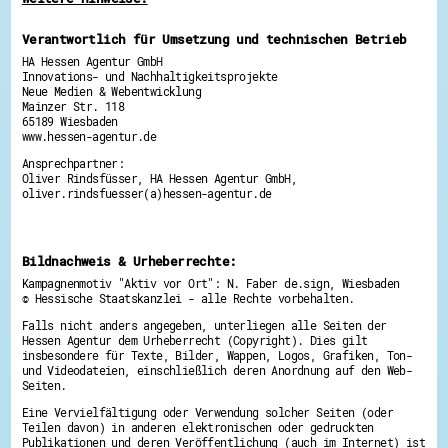
Energiepreiskrise und Ehrenamt
Flüchtlingshilfe + Integration
Verantwortlich für Umsetzung und technischen Betrieb
Generationsübergreifend aktiv
HA Hessen Agentur GmbH
Patenschaftsprojekte
Innovations- und Nachhaltigkeitsprojekte
Qualifizierung & Fortbildung
Neue Medien & Webentwicklung
Stiftungen
Mainzer Str. 118
Vereine, Spenden, Steuern - Gut zu Wissen
65189 Wiesbaden
Versicherungsschutz
www.hessen-agentur.de
Wissenswertes rund um dein Ehrenamt
Zahlen, Daten, Fakten aus Hessen
Ansprechpartner:
Oliver Rindsfüsser, HA Hessen Agentur GmbH,
oliver.rindsfuesser(a)hessen-agentur.de
Service
Suche
Downloads
Kontakt
Bildnachweis & Urheberrechte:
Impressum
Datenschutz
Kampagnenmotiv "Aktiv vor Ort": N. Faber de.sign, Wiesbaden
© Hessische Staatskanzlei - alle Rechte vorbehalten.
Erklärung zur Barrierefreiheit
Barriere melden
Falls nicht anders angegeben, unterliegen alle Seiten der
Hessen Agentur dem Urheberrecht (Copyright). Dies gilt
insbesondere für Texte, Bilder, Wappen, Logos, Grafiken, Ton-
und Videodateien, einschließlich deren Anordnung auf den Web-
Seiten.
Eine Vervielfältigung oder Verwendung solcher Seiten (oder
Teilen davon) in anderen elektronischen oder gedruckten
Publikationen und deren Veröffentlichung (auch im Internet) ist