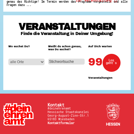
Zur Veranstaltung
genau das Richtige! Im Termin werden das Programm vorgestellt und alle
Fragen dazu ...
VERANSTALTUNGEN
Finde die Veranstaltung in Deiner Umgebung!
Wo suchst Du?
Weißt du schon genau,
Auf Dich warten
was Du suchst?
99
Los
geht´s
Veranstaltungen
Kontakt
#deinehrenamt
Hessische Staatskanzlei
Georg-August-Zinn-Str.1
65183 Wiesbaden
Kontaktformular