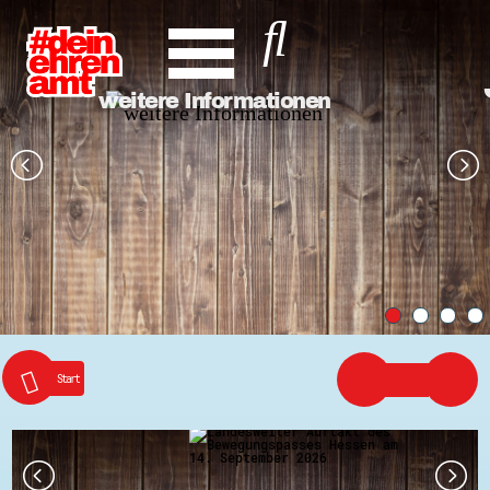
Hauptnavigation
weitere Informationen
Start
Entdecke dein Ehrenamt
News
Veranstaltungen
Rückblicke
Newsletter
Die LandesEhrenamtsagentur
Publikationen
Ansprechpartner
Ehrenamt hat viele Gesichter
Finde dein Ehrenamt
Start
Ehrenamtssuchmaschine Hessen
Freiwilliges Soziales Schuljahr Hessen
Koordinierungszentren für Bürgerengagement
Engagierte Stadt
Freiwilligendienste
Freiwilligentage