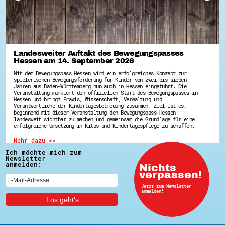
Hessen hilft Ukraine
Zeig uns dein Ehrenamt
Wettbewerb | Trikotwettbewerb
Wettbewerb | 80 Jahre Hessen - Engagement
Landesweiter Auftakt des Bewegungspasses
mit Herz
Hessen am 14. September 2026
8 Vereine x 80 Jahre x 1.000 €
Ausgezeichnete Projekte
Mit dem Bewegungspass Hessen wird ein erfolgreiches Konzept zur
Menschen des Respekts
spielerischen Bewegungsförderung für Kinder von zwei bis sieben
SHARE IT: Teile deine Infos!
Jahren aus Baden-Württemberg nun auch in Hessen eingeführt. Die
Veranstaltung markiert den offiziellen Start des Bewegungspasses in
Hessen und bringt Praxis, Wissenschaft, Verwaltung und
Gestalte dein Ehrenamt
Verantwortliche der Kindertagesbetreuung zusammen. Ziel ist es,
beginnend mit dieser Veranstaltung den Bewegungspass Hessen
Ehrenamts-Card Hessen
landesweit sichtbar zu machen und gemeinsam die Grundlage für eine
Engagement-Lotsen
erfolgreiche Umsetzung in Kitas und Kindertagespflege zu schaffen.
Crowdfunding - Viele schaffen mehr
Förderprogramme
Mehr dazu >>
Ehrentag
Ich möchte mich zum
Freiwilligenmanagement
Newsletter
Hessen engagiert - Digitale Themenabende
anmelden:
Nichts
Kompetenznachweis Hessen
verpassen!
Zeugnisbeiblatt
Jetzt zum Newsletter
Service-Learning
anmelden!
Mach dich schlau
GEMA-Pakt
Di@-Lotsen in Hessen