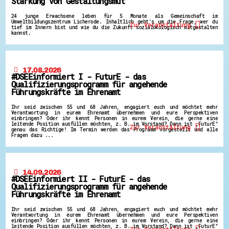
Stärkung von Gestaltungsmut
24 junge Erwachsene leben für 5 Monate als Gemeinschaft im
Umweltbildungszentrum Licherode. Inhaltlich geht's um die Frage, wer du
Zur Veranstaltung
tief im Innern bist und wie du die Zukunft sozialökologisch mitgestalten
kannst.
17.08.2026
#DSEEinformiert I - FuturE - das
Qualifizierungsprogramm für angehende
Führungskräfte im Ehrenamt
Ihr seid zwischen 55 und 68 Jahren, engagiert euch und möchtet mehr
Verantwortung in eurem Ehrenamt übernehmen und eure Perspektiven
einbringen? Oder ihr kennt Personen in eurem Verein, die gerne eine
leitende Position ausfüllen möchten, z. B. im Vorstand? Dann ist „FuturE“
Zur Veranstaltung
genau das Richtige! Im Termin werden das Programm vorgestellt und alle
Fragen dazu ...
14.09.2026
#DSEEinformiert II - FuturE - das
Qualifizierungsprogramm für angehende
Führungskräfte im Ehrenamt
Ihr seid zwischen 55 und 68 Jahren, engagiert euch und möchtet mehr
Verantwortung in eurem Ehrenamt übernehmen und eure Perspektiven
einbringen? Oder ihr kennt Personen in eurem Verein, die gerne eine
leitende Position ausfüllen möchten, z. B. im Vorstand? Dann ist „FuturE“