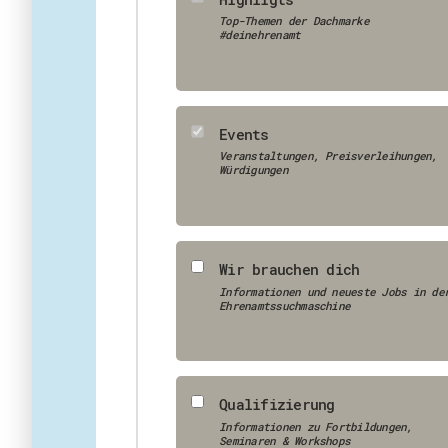
Top-Themen der Dachmarke
#deinehrenamt
Events
Veranstaltungen, Preisverleihungen,
Würdigungen
Wir brauchen dich
Informationen und neueste Jobs in de
Ehrenamtssuchmaschine
Qualifizierung
Informationen zu Fortbildungen,
Seminaren & Workshops