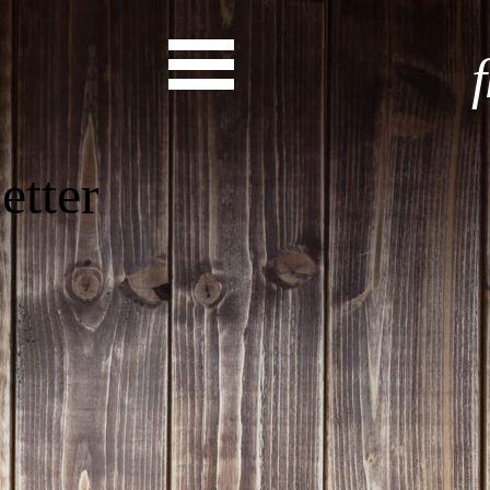
Start
Entdecke dein Eh
News
Veranstaltungen
Rückblicke
Newsletter
Die LandesEhrenamtsagentur
Publikationen
Ansprechpartner
Ehrenamt hat viele Gesichte
Finde dein Ehrena