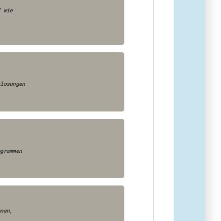
Z wie
rlosungen
ogrammen
onen,