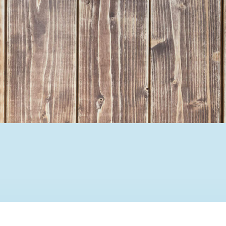
Ehrenamtssuchmaschine Hesse
Freiwilliges Soziales Schul
Koordinierungszentren für B
Engagierte Stadt
Freiwilligendienste
Freiwilligentage
Hessen hilft Ukraine
Zeig uns dein Ehr
Wettbewerb | Trikotwettbewe
Wettbewerb | 80 Jahre Hesse
8 Vereine x 80 Jahre x 1.00
Ausgezeichnete Projekte
Menschen des Respekts
SHARE IT: Teile deine Infos
Gestalte dein Ehr
Ehrenamts-Card Hessen
Engagement-Lotsen
Crowdfunding - Viele schaff
Förderprogramme
Ehrentag