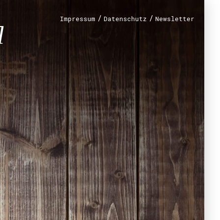
/
/
Impressum
Datenschutz
Newsletter
renamt
r
mt