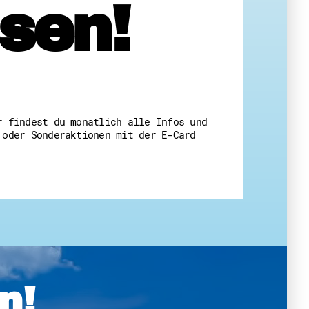
sen!
 Themenabende
r findest du monatlich alle Infos und
 oder Sonderaktionen mit der E-Card
amt
ion
iv
g
 Gut zu Wissen
Ehrenamt
essen
n!