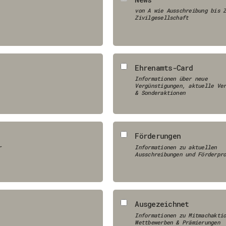
von A wie Ausschreibung bis 
Zivilgesellschaft
Ehrenamts-Card
Informationen über neue
Vergünstigungen, aktuelle Ve
& Sonderaktionen
Förderungen
r
Informationen zu aktuellen
Ausschreibungen und Förderpr
Ausgezeichnet
Informationen zu Mitmachakti
Wettbewerben & Prämierungen