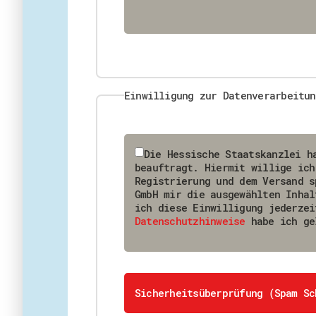
Einwilligung zur Datenverarbeitun
Die Hessische Staatskanzlei h
beauftragt. Hiermit willige ich
Registrierung und dem Versand speichert und verarbeitet. Ich bin damit einverstanden, dass die HA Hessen Agentur
GmbH mir die ausgewählten Inhal
ich diese Einwilligung jederzei
Datenschutzhinweise
habe ich ge
Sicherheitsüberprüfung (Spam Sc