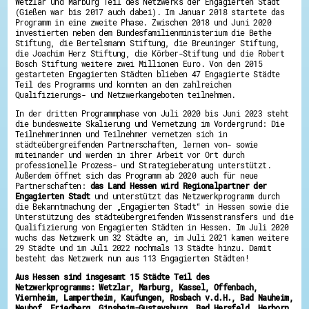
Wetzlar und Marburg Teil des Netzwerks der Engagierten Stadt
Energiepreiskrise und Ehrenamt
(Gießen war bis 2017 auch dabei). Im Januar 2018 startete das
Flüchtlingshilfe + Integration
Programm in eine zweite Phase. Zwischen 2018 und Juni 2020
Generationsübergreifend aktiv
investierten neben dem Bundesfamilienministerium die Bethe
Stiftung, die Bertelsmann Stiftung, die Breuninger Stiftung,
Patenschaftsprojekte
die Joachim Herz Stiftung, die Körber-Stiftung und die Robert
Qualifizierung & Fortbildung
Bosch Stiftung weitere zwei Millionen Euro. Von den 2015
Stiftungen
gestarteten Engagierten Städten blieben 47 Engagierte Städte
Vereine, Spenden, Steuern - Gut zu Wissen
Teil des Programms und konnten an den zahlreichen
Versicherungsschutz
Qualifizierungs- und Netzwerkangeboten teilnehmen.
Wissenswertes rund um dein Ehrenamt
Zahlen, Daten, Fakten aus Hessen
In der dritten Programmphase von Juli 2020 bis Juni 2023 steht
die bundesweite Skalierung und Vernetzung im Vordergrund: Die
Teilnehmerinnen und Teilnehmer vernetzen sich in
Service
städteübergreifenden Partnerschaften, lernen von- sowie
Suche
miteinander und werden in ihrer Arbeit vor Ort durch
Downloads
professionelle Prozess- und Strategieberatung unterstützt.
Kontakt
Außerdem öffnet sich das Programm ab 2020 auch für neue
Impressum
Partnerschaften:
das Land Hessen wird Regionalpartner der
Datenschutz
Engagierten Stadt
und unterstützt das Netzwerkprogramm durch
Erklärung zur Barrierefreiheit
die Bekanntmachung der „Engagierten Stadt“ in Hessen sowie die
Unterstützung des städteübergreifenden Wissenstransfers und die
Barriere melden
Qualifizierung von Engagierten Städten in Hessen. Im Juli 2020
wuchs das Netzwerk um 32 Städte an, im Juli 2021 kamen weitere
29 Städte und im Juli 2022 nochmals 13 Städte hinzu. Damit
besteht das Netzwerk nun aus 113 Engagierten Städten!
Aus Hessen sind insgesamt 15 Städte Teil des
Netzwerkprogramms: Wetzlar, Marburg, Kassel, Offenbach,
Viernheim, Lampertheim, Kaufungen, Rosbach v.d.H., Bad Nauheim,
Neuhof, Friedberg, Ginsheim-Gustavsburg, Bad Hersfeld, Herborn