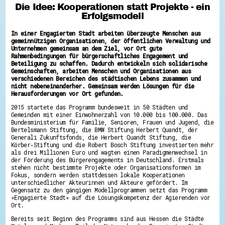
Die Idee: Kooperationen statt Projekte - ein
Hessen hilft Ukraine
Erfolgsmodell
Zeig uns dein Ehrenamt
In einer Engagierten Stadt arbeiten überzeugte Menschen aus
Wettbewerb | Trikotwettbewerb
gemeinnützigen Organisationen, der öffentlichen Verwaltung und
Wettbewerb | 80 Jahre Hessen - Engagement
Unternehmen gemeinsam an dem Ziel, vor Ort gute
mit Herz
Rahmenbedingungen für bürgerschaftliches Engagement und
8 Vereine x 80 Jahre x 1.000 €
Beteiligung zu schaffen. Dadurch entwickeln sich solidarische
Ausgezeichnete Projekte
Gemeinschaften, arbeiten Menschen und Organisationen aus
Menschen des Respekts
verschiedenen Bereichen des städtischen Lebens zusammen und
SHARE IT: Teile deine Infos!
nicht nebeneinanderher. Gemeinsam werden Lösungen für die
Herausforderungen vor Ort gefunden.
Gestalte dein Ehrenamt
2015 startete das Programm bundesweit in 50 Städten und
Ehrenamts-Card Hessen
Gemeinden mit einer Einwohnerzahl von 10.000 bis 100.000. Das
Bundesministerium für Familie, Senioren, Frauen und Jugend, die
Engagement-Lotsen
Bertelsmann Stiftung, die BMW Stiftung Herbert Quandt, der
Crowdfunding - Viele schaffen mehr
Generali Zukunftsfonds, die Herbert Quandt Stiftung, die
Förderprogramme
Körber-Stiftung und die Robert Bosch Stiftung investierten mehr
Ehrentag
als drei Millionen Euro und wagten einen Paradigmenwechsel in
Freiwilligenmanagement
der Förderung des Bürgerengagements in Deutschland. Erstmals
Hessen engagiert - Digitale Themenabende
stehen nicht bestimmte Projekte oder Organisationsformen im
Kompetenznachweis Hessen
Fokus, sondern werden stattdessen lokale Kooperationen
Zeugnisbeiblatt
unterschiedlicher Akteurinnen und Akteure gefördert. Im
Service-Learning
Gegensatz zu den gängigen Modellprogrammen setzt das Programm
»Engagierte Stadt« auf die Lösungskompetenz der Agierenden vor
Ort.
Mach dich schlau
GEMA-Pakt
Bereits seit Beginn des Programms sind aus Hessen die Städte
Di@-Lotsen in Hessen