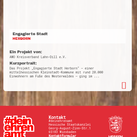
Engagierte Stadt
HERBORN
Ein Projekt von:
AWO Kreisverband Lahn-Dill e.V.
Kurzportrait:
Das Projekt „Engagierte Stadt Herborn“ – einer
mittelhessischen Kleinstadt-Kommune mit rund 20.000
Einwohnern am Fuße des Westerwaldes – ging im ...
Kontakt
#deinehrenamt
Hessische Staatskanzlei
Georg-August-Zinn-Str.1
65183 Wiesbaden
Kontaktformular