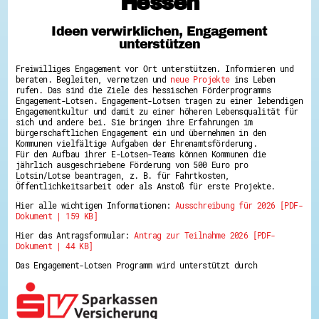
Hessen
Hessen hilft Ukraine
Ideen verwirklichen, Engagement
Zeig uns dein Ehrenamt
unterstützen
Wettbewerb | Trikotwettbewerb
Wettbewerb | 80 Jahre Hessen - Engagement
Freiwilliges Engagement vor Ort unterstützen. Informieren und
mit Herz
beraten. Begleiten, vernetzen und
neue Projekte
ins Leben
8 Vereine x 80 Jahre x 1.000 €
rufen. Das sind die Ziele des hessischen Förderprogramms
Ausgezeichnete Projekte
Engagement-Lotsen. Engagement-Lotsen tragen zu einer lebendigen
Menschen des Respekts
Engagementkultur und damit zu einer höheren Lebensqualität für
SHARE IT: Teile deine Infos!
sich und andere bei. Sie bringen ihre Erfahrungen im
bürgerschaftlichen Engagement ein und übernehmen in den
Kommunen vielfältige Aufgaben der Ehrenamtsförderung.
Gestalte dein Ehrenamt
Für den Aufbau ihrer E-Lotsen-Teams können Kommunen die
Ehrenamts-Card Hessen
jährlich ausgeschriebene Förderung von 500 Euro pro
Engagement-Lotsen
Lotsin/Lotse beantragen, z. B. für Fahrtkosten,
Crowdfunding - Viele schaffen mehr
Öffentlichkeitsarbeit oder als Anstoß für erste Projekte.
Förderprogramme
Hier alle wichtigen Informationen:
Ausschreibung für 2026 [PDF-
Ehrentag
Dokument | 159 KB]
Freiwilligenmanagement
Hessen engagiert - Digitale Themenabende
Hier das Antragsformular:
Antrag zur Teilnahme 2026 [PDF-
Kompetenznachweis Hessen
Dokument | 44 KB]
Zeugnisbeiblatt
Service-Learning
Das Engagement-Lotsen Programm wird unterstützt durch
Mach dich schlau
GEMA-Pakt
Di@-Lotsen in Hessen