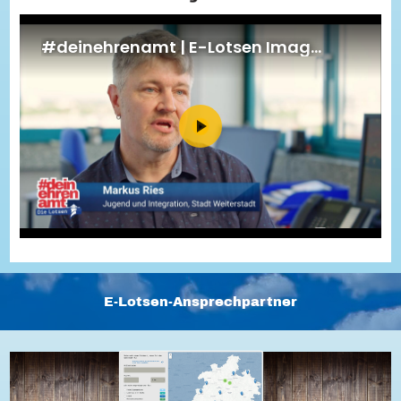
Energiepreiskrise und Ehrenamt
Flüchtlingshilfe + Integration
Generationsübergreifend aktiv
Patenschaftsprojekte
Qualifizierung & Fortbildung
Stiftungen
Vereine, Spenden, Steuern - Gut zu Wissen
Versicherungsschutz
Wissenswertes rund um dein Ehrenamt
Zahlen, Daten, Fakten aus Hessen
Service
Suche
Downloads
Kontakt
Impressum
Datenschutz
Erklärung zur Barrierefreiheit
Barriere melden
E-Lotsen-Ansprechpartner