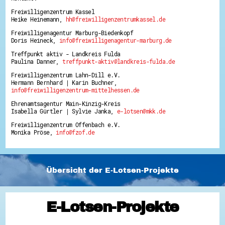
Freiwilligenzentrum Kassel
Heike Heinemann,
hh@freiwilligenzentrumkassel.de
Freiwilligenagentur Marburg-Biedenkopf
Doris Heineck,
info@freiwilligenagentur-marburg.de
Treffpunkt aktiv - Landkreis Fulda
Paulina Danner,
treffpunkt-aktiv@landkreis-fulda.de
Freiwilligenzentrum Lahn-Dill e.V.
Hermann Bernhard | Karin Buchner,
info@freiwilligenzentrum-mittelhessen.de
Ehrenamtsagentur Main-Kinzig-Kreis
Isabella Gürtler | Sylvie Janka,
e-lotsen@mkk.de
Freiwilligenzentrum Offenbach e.V.
Monika Pröse,
info@fzof.de
Übersicht der E-Lotsen-Projekte
E-Lotsen-Projekte