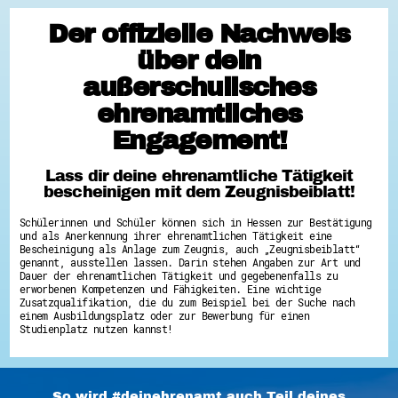
Hessen hilft Ukraine
Der offizielle Nachweis
Zeig uns dein Ehrenamt
über dein
Wettbewerb | Trikotwettbewerb
außerschulisches
Wettbewerb | 80 Jahre Hessen - Engagement
mit Herz
ehrenamtliches
8 Vereine x 80 Jahre x 1.000 €
Ausgezeichnete Projekte
Engagement!
Menschen des Respekts
SHARE IT: Teile deine Infos!
Lass dir deine ehrenamtliche Tätigkeit
Gestalte dein Ehrenamt
bescheinigen mit dem Zeugnisbeiblatt!
Ehrenamts-Card Hessen
Engagement-Lotsen
Schülerinnen und Schüler können sich in Hessen zur Bestätigung
Crowdfunding - Viele schaffen mehr
und als Anerkennung ihrer ehrenamtlichen Tätigkeit eine
Förderprogramme
Bescheinigung als Anlage zum Zeugnis, auch „Zeugnisbeiblatt“
Ehrentag
genannt, ausstellen lassen. Darin stehen Angaben zur Art und
Freiwilligenmanagement
Dauer der ehrenamtlichen Tätigkeit und gegebenenfalls zu
Hessen engagiert - Digitale Themenabende
erworbenen Kompetenzen und Fähigkeiten. Eine wichtige
Kompetenznachweis Hessen
Zusatzqualifikation, die du zum Beispiel bei der Suche nach
einem Ausbildungsplatz oder zur Bewerbung für einen
Zeugnisbeiblatt
Studienplatz nutzen kannst!
Service-Learning
Mach dich schlau
GEMA-Pakt
So wird #deinehrenamt auch Teil deines
Di@-Lotsen in Hessen