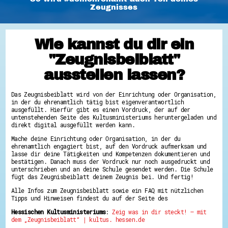
Zeugnisses
Energiepreiskrise und Ehrenamt
Flüchtlingshilfe + Integration
Generationsübergreifend aktiv
Patenschaftsprojekte
Wie kannst du dir ein
Qualifizierung & Fortbildung
Stiftungen
"Zeugnisbeiblatt"
Vereine, Spenden, Steuern - Gut zu Wissen
Versicherungsschutz
ausstellen lassen?
Wissenswertes rund um dein Ehrenamt
Zahlen, Daten, Fakten aus Hessen
Das Zeugnisbeiblatt wird von der Einrichtung oder Organisation,
Service
in der du ehrenamtlich tätig bist eigenverantwortlich
ausgefüllt. Hierfür gibt es einen Vordruck, der auf der
Suche
untenstehenden Seite des Kultusministeriums heruntergeladen und
Downloads
direkt digital ausgefüllt werden kann.
Kontakt
Impressum
Mache deine Einrichtung oder Organisation, in der du
Datenschutz
ehrenamtlich engagiert bist, auf den Vordruck aufmerksam und
Erklärung zur Barrierefreiheit
lasse dir deine Tätigkeiten und Kompetenzen dokumentieren und
Barriere melden
bestätigen. Danach muss der Vordruck nur noch ausgedruckt und
unterschrieben und an deine Schule gesendet werden. Die Schule
fügt das Zeugnisbeiblatt deinem Zeugnis bei. Und fertig!
Alle Infos zum Zeugnisbeiblatt sowie ein FAQ mit nützlichen
Tipps und Hinweisen findest du auf der Seite des
Hessischen Kultusministeriums
:
Zeig was in dir steckt! – mit
dem „Zeugnisbeiblatt“ | kultus. hessen.de