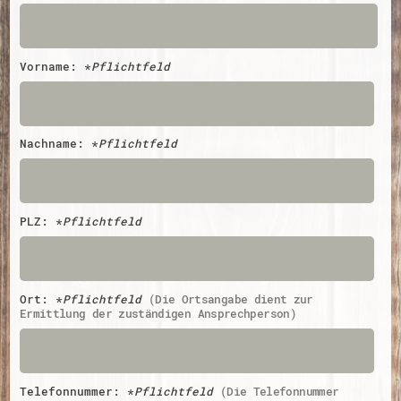
Energiepreiskrise und Ehrenamt
Flüchtlingshilfe + Integration
Generationsübergreifend aktiv
Patenschaftsprojekte
Vorname:
*
Pflichtfeld
Qualifizierung & Fortbildung
Stiftungen
Vereine, Spenden, Steuern - Gut zu Wissen
Versicherungsschutz
Wissenswertes rund um dein Ehrenamt
Zahlen, Daten, Fakten aus Hessen
Nachname:
*
Pflichtfeld
Service
Suche
Downloads
PLZ:
*
Pflichtfeld
Kontakt
Impressum
Datenschutz
Erklärung zur Barrierefreiheit
Barriere melden
Ort:
*
Pflichtfeld
(Die Ortsangabe dient zur
Ermittlung der zuständigen Ansprechperson)
Telefonnummer:
*
Pflichtfeld
(Die Telefonnummer