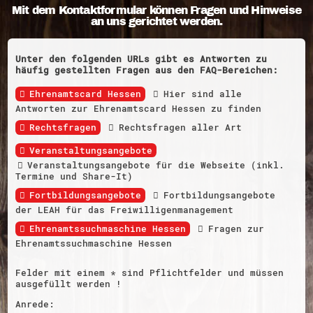
Mit dem Kontaktformular können Fragen und Hinweise
Hessen hilft Ukraine
an uns gerichtet werden.
Zeig uns dein Ehrenamt
Wettbewerb | Trikotwettbewerb
Unter den folgenden URLs gibt es Antworten zu
Wettbewerb | 80 Jahre Hessen - Engagement
häufig gestellten Fragen aus den FAQ-Bereichen:
mit Herz
8 Vereine x 80 Jahre x 1.000 €
Ehrenamtscard Hessen
Hier sind alle
Ausgezeichnete Projekte
Menschen des Respekts
Antworten zur Ehrenamtscard Hessen zu finden
SHARE IT: Teile deine Infos!
Rechtsfragen
Rechtsfragen aller Art
Gestalte dein Ehrenamt
Veranstaltungsangebote
Ehrenamts-Card Hessen
Veranstaltungsangebote für die Webseite (inkl.
Engagement-Lotsen
Termine und Share-It)
Crowdfunding - Viele schaffen mehr
Förderprogramme
Fortbildungsangebote
Fortbildungsangebote
Ehrentag
der LEAH für das Freiwilligenmanagement
Freiwilligenmanagement
Hessen engagiert - Digitale Themenabende
Ehrenamtssuchmaschine Hessen
Fragen zur
Kompetenznachweis Hessen
Ehrenamtssuchmaschine Hessen
Zeugnisbeiblatt
Service-Learning
Felder mit einem * sind Pflichtfelder und müssen
ausgefüllt werden !
Mach dich schlau
GEMA-Pakt
Anrede:
Di@-Lotsen in Hessen