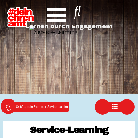
Hauptnavigation
Service Learning
Lernen durch Engagement
Start
Entdecke dein Ehrenamt
News
Veranstaltungen
Rückblicke
Newsletter
Die LandesEhrenamtsagentur
Publikationen
Ansprechpartner
Ehrenamt hat viele Gesichter
apps
Finde dein Ehrenamt
Gestalte dein Ehrenamt
>
Service-Learning
Ehrenamtssuchmaschine Hessen
Freiwilliges Soziales Schuljahr Hessen
Koordinierungszentren für Bürgerengagement
Service-Learning
Engagierte Stadt
Freiwilligendienste
Freiwilligentage