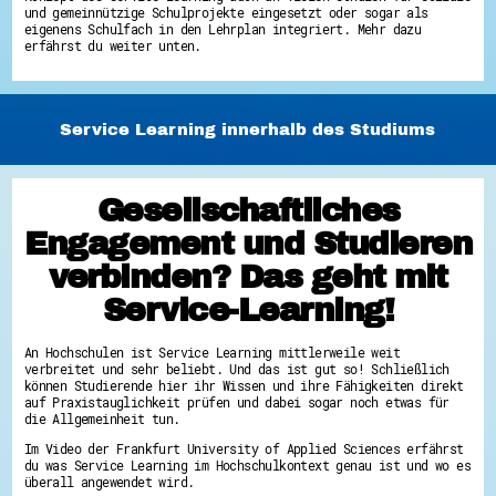
und gemeinnützige Schulprojekte eingesetzt oder sogar als
Energiepreiskrise und Ehrenamt
eigenens Schulfach in den Lehrplan integriert. Mehr dazu
Flüchtlingshilfe + Integration
erfährst du weiter unten.
Generationsübergreifend aktiv
Patenschaftsprojekte
Qualifizierung & Fortbildung
Stiftungen
Vereine, Spenden, Steuern - Gut zu Wissen
Service Learning innerhalb des Studiums
Versicherungsschutz
Wissenswertes rund um dein Ehrenamt
Zahlen, Daten, Fakten aus Hessen
Gesellschaftliches
Service
Engagement und Studieren
Suche
Downloads
verbinden? Das geht mit
Kontakt
Impressum
Service-Learning!
Datenschutz
Erklärung zur Barrierefreiheit
Barriere melden
An Hochschulen ist Service Learning mittlerweile weit
verbreitet und sehr beliebt. Und das ist gut so! Schließlich
können Studierende hier ihr Wissen und ihre Fähigkeiten direkt
auf Praxistauglichkeit prüfen und dabei sogar noch etwas für
die Allgemeinheit tun.
Im Video der Frankfurt University of Applied Sciences erfährst
du was Service Learning im Hochschulkontext genau ist und wo es
überall angewendet wird.