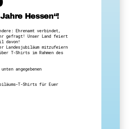
b
 Themenabende
 Jahre Hessen“!
ndere: Ehrenamt verbindet,
hr gefragt! Unser Land feiert
il davon!
er Landesjubiläum mitzufeiern
über T-Shirts im Rahmen des
amt
ion
iv
 unten angegebenen
g
biläums-T-Shirts für Euer
 Gut zu Wissen
Ehrenamt
essen