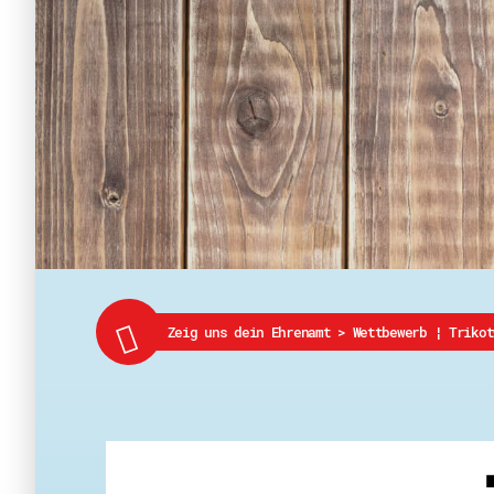
Zeig uns dein Ehrenamt
>
Wettbewerb ¦ Trikot