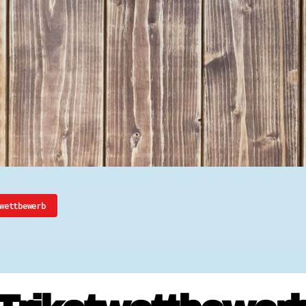
Ehrenamtssuchmaschine Hesse
Freiwilliges Soziales Schul
Koordinierungszentren für B
Engagierte Stadt
Freiwilligendienste
Freiwilligentage
Hessen hilft Ukraine
Zeig uns dein Ehr
Wettbewerb | Trikotwettbewe
Wettbewerb | 80 Jahre Hesse
8 Vereine x 80 Jahre x 1.00
Ausgezeichnete Projekte
Menschen des Respekts
SHARE IT: Teile deine Infos
wettbewerb
Gestalte dein Ehr
Ehrenamts-Card Hessen
Engagement-Lotsen
Crowdfunding - Viele schaff
Förderprogramme
Ehrentag