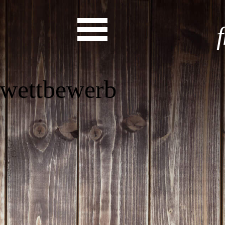
ikotwettbew
Start
Entdecke dein Eh
News
Veranstaltungen
Rückblicke
Newsletter
Die LandesEhrenamtsagentur
Publikationen
Ansprechpartner
Ehrenamt hat viele Gesichte
Finde dein Ehrena