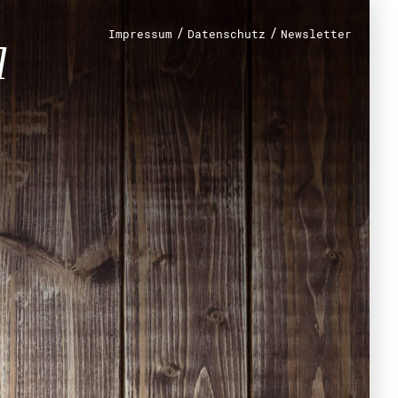
erb
/
/
Impressum
Datenschutz
Newsletter
renamt
r
mt