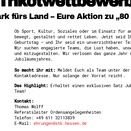
Trikotwettbewer
Freiwilligenmanagement
Hessen engagiert - Digitale
Kompetenznachweis Hessen
k fürs Land – Eure Aktion zu „80
Zeugnisbeiblatt
Service-Learning
Ob Sport, Kultur, Soziales oder im Einsatz für a
bewegt, gestaltet und rettet Leben. Jetzt seid I
Mach dich schlau
Geburtstag – und Ihr seid ein unverzichtbarer Te
GEMA-Pakt
Wir suchen engagierte Teams, die Lust haben, uns
Di@-Lotsen in Hessen
und mitzugestalten. Wir verlosen das ganze Jahr 
Energiepreiskrise und Ehren
Jubiläumsjahres.
Flüchtlingshilfe + Integrat
Generationsübergreifend akt
So macht ihr mit:
Meldet Euch als Team unter der
Patenschaftsprojekte
Kontaktadresse. Nur solange der Vorrat reicht.
Qualifizierung & Fortbildun
Stiftungen
Das Highlight:
Erhaltet einen exklusiven Satz Ju
Vereine, Spenden, Steuern -
Team!
Versicherungsschutz
Wissenswertes rund um dein 
Kontakt:
Zahlen, Daten, Fakten aus H
Thomas Wolff
Referatsleiter Ordensangelegenheiten
Telefon: +49 611 32113839
Service
E-Mail:
ehrungen@stk.hessen.de
Suche