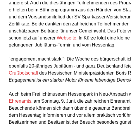
angereist. Auch die diesjährigen Teilnehmenden des Pro
erhielten beim Bühnenprogramm aus den Händen von Staa
und dem Vorstandsmitglied der SV SparkassenVersicherung
Zertifikate. Beide dankten den zahlreichen Teilnehmenden 
unschätzbaren Beiträge für unser Gemeinwohl. Das Foto v
schon jetzt auf unserer
Webseite
. In Kürze folgt eine klein
gelungenen Jubiläums-Termin und vom Hessentag.
"engagement macht stark!": Die Woche des bürgerschaftli
ebenfalls 20-jähriges Jubiläum - und ganz Deutschland feier
Grußbotschaft
des Hessischen Ministerpräsidenten Boris 
Engagement ist ein starker Motor für eine lebendige Demokr
Auch beim Freilichtmuseum Hessenpark in Neu-Anspach
Ehrenamts
, am Sonntag, 9. Juni, die zahlreichen Ehrenamtl
Besuchende können sich dann über die gesamte Bandbrei
dem Hessentag informieren und vor allem praktisch vorfüh
Besitzerinnen und Besitzer ist der Besuch besonders günst