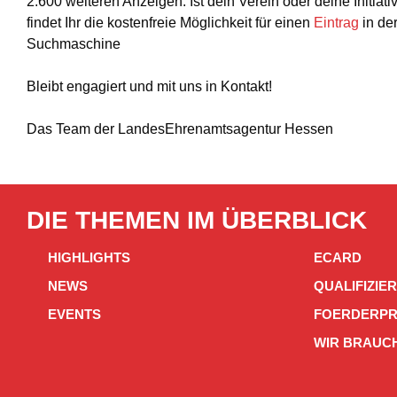
2.600 weiteren Anzeigen. Ist dein Verein oder deine Initiat
findet Ihr die kostenfreie Möglichkeit für einen
Eintrag
in de
Suchmaschine
Bleibt engagiert und mit uns in Kontakt!
Das Team der LandesEhrenamtsagentur Hessen
DIE THEMEN IM ÜBERBLICK
HIGHLIGHTS
ECARD
NEWS
QUALIFIZIE
EVENTS
FOERDERP
WIR BRAUCH