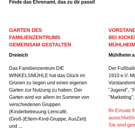
Finde das Ehrenamt, das zu dir passt!
GARTEN DES
VORSTAND
FAMILIENZENTRUMS
BEI KICKE
GEMEINSAM GESTALTEN
MÜHLHEI
Dreieich
Mühlheim 
Das Familienzentrum DIE
Der Fußballc
WINKELSMÜHLE hat das Glück im
1910 e.V. M
Grünen zu liegen und einen eigenen
Vorstandsmit
Garten zur Nutzung zu haben. Der
"Jugend", "
Garten wird vor allem im Sommer von
"Marketing".
verschiedenen Gruppen
Ihr Einsatz f
(Kinderbetreuung Lerncafé,
ausschließli
(Groß-)Eltern-Kind-Gruppe, AusZeit)
Sie sind gern
und ...