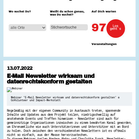
Hessen hilft Ukraine
Wo suchst Du?
Weißt du schon genau,
Auf Dich warten
was Du suchst?
Zeig uns dein Ehrenamt
Wettbewerb | Trikotwettbewerb
97
Los
Wettbewerb | 80 Jahre Hessen - Engagement
geht´s
mit Herz
8 Vereine x 80 Jahre x 1.000 €
Ausgezeichnete Projekte
Veranstaltungen
Menschen des Respekts
SHARE IT: Teile deine Infos!
Gestalte dein Ehrenamt
13.07.2022
Ehrenamts-Card Hessen
E-Mail Newsletter wirksam und
Engagement-Lotsen
datenrechtskonform gestalten
Crowdfunding - Viele schaffen mehr
Förderprogramme
Ehrentag
Freiwilligenmanagement
Webinar "E-Mail Newsletter wirksam und datenrechtskonform gestalten" ©
Hessen engagiert - Digitale Themenabende
GoVolunteer und Impact-Werkstatt
Kompetenznachweis Hessen
Zeugnisbeiblatt
Regelmäßig mit der eigenen Community in Austausch treten, spannende
Inhalte und Updates aus dem Projekt teilen, niedrigschwellig auf
Service-Learning
anstehende Events und Treffen hinweisen - Newsletter sind auch für
gemeinnützige Organisationen inzwischen zu einem bewährten Kanal geworden,
um Ehrenamtliche wie auch Unterstützerinnen und Unterstützer mit an Bord
Mach dich schlau
zu holen. Doch zwischen den verschiedensten Newslettern ist es oftmals
GEMA-Pakt
nicht so einfach, aus der Masse hervorzustechen.
In diesem Webinar teilen Nashwa Abdou und Charlotte Funck, Newsletter-
Di@-Lotsen in Hessen