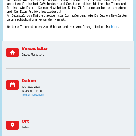
Verantwortliche bei GoVolunteer und GoNature, daher hilfreiche Tipps und
Energiepreiskrise und Ehrenamt
Tricks, wie Du mit Deinem Newsletter Deine Zielgruppe am besten erreichst
Flüchtlingshilfe + Integration
und für Dein Projekt begeisterst!
Generationsübergreifend aktiv
Am Beispiel von Mailjet zeigen sie Dir außerdem, wie Du Deinen Newsletter
Patenschaftsprojekte
datenrechtskonform versenden kannst.
Qualifizierung & Fortbildung
Weitere Informationen zum Webinar und zur Anmeldung findest Du
hier
.
Stiftungen
Vereine, Spenden, Steuern - Gut zu Wissen
Versicherungsschutz
Wissenswertes rund um dein Ehrenamt
Veranstalter
Zahlen, Daten, Fakten aus Hessen
home
Impact-Werkstatt
Service
Suche
Downloads
Kontakt
Datum
Impressum
date_range
Datenschutz
13. Juli 2022
Erklärung zur Barrierefreiheit
13:00 h - 14:00 h
Termin speichern
Barriere melden
Ort
location_on
Online