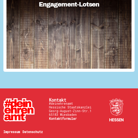
Engagement-Lotsen
Engagement-Lotsen
Engagement-Lotsen tragen zu einer lebendigen
Engagementkultur und damit zu einer höheren
Lebensqualität für sich und andere bei. Sie bringen ihre
Erfahrungen im bürgerschaftlichen Engagement ein und ü...
Kontakt
#deinehrenamt
Hessische Staatskanzlei
Georg-August-Zinn-Str.1
65183 Wiesbaden
Kontaktformular
Impressum
Datenschutz