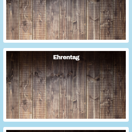
Geschichten für die Öffentlichkeitsarbeit des Vereins
nutzen kann? Dann haben wir da was!...
Ehrentag
Ehrentag
Macht den Ehrentag mit eurer Aktion zu eurem "hessischen
Ehrentag"...