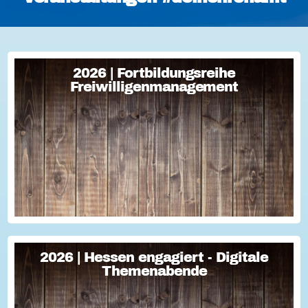
2026 | Fortbildungsreihe
2026 | Fortbildungsreihe
Freiwilligenmanagement
Freiwilligenmanagement
Freiwilligenmanagement Kompakt Strategisches
Freiwilligenmanagement und praktische Umsetzung Im Fokus
Teil 1 Für Engagement begeistern: Freiwillige gewinnen Im
Fokus Teil 2 Eine Frage der H...
2026 | Hessen engagiert - Digitale
2026 | Hessen engagiert - Digitale
Themenabende
Themenabende
Sie haben Fragen zum Thema "Versicherung im Ehrenamt"?
Oder wollten schon immer mal lernen, wie man Engagement-