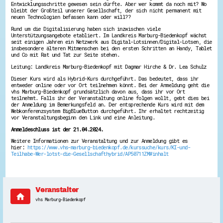
Entwicklungsschritte gewesen sein dürfte. Aber wer kommt da noch mit? Wo
Energiepreiskrise und Ehrenamt
bleibt der Großteil unserer Gesellschaft, der sich nicht permanent mit
Flüchtlingshilfe + Integration
neuen Technologien befassen kann oder will??
Generationsübergreifend aktiv
Rund um die Digitalisierung haben sich inzwischen viele
Patenschaftsprojekte
Unterstützungsangebote etabliert. Im Landkreis Marburg-Biedenkopf wächst
Qualifizierung & Fortbildung
seit einigen Jahren ein Netzwerk aus Digital-Lotsinnen/Digital-Lotsen, die
Stiftungen
insbesondere älteren Mitmenschen bei den ersten Schritten an Handy, Tablet
und Co mit Rat und Tat zur Seite stehen.
Vereine, Spenden, Steuern - Gut zu Wissen
Versicherungsschutz
Leitung: Landkreis Marburg-Biedenkopf mit Dagmar Hirche & Dr. Lea Schulz
Wissenswertes rund um dein Ehrenamt
Dieser Kurs wird als Hybrid-Kurs durchgeführt. Das bedeutet, dass ihr
Zahlen, Daten, Fakten aus Hessen
entweder online oder vor Ort teilnehmen könnt. Bei der Anmeldung geht die
vhs Marburg-Biedenkopf grundsätzlich davon aus, dass ihr vor Ort
Service
teilnehmt. Falls ihr der Veranstaltung online folgen wollt, gebt dies bei
der Anmeldung im Bemerkungsfeld an. Der entsprechende Kurs wird mit dem
Suche
Webkonferenzsystem BigBlueButton durchgeführt. Ihr erhaltet rechtzeitig
Downloads
vor Veranstaltungsbeginn den Link und eine Anleitung.
Kontakt
Anmeldeschluss ist der 21.04.2024.
Impressum
Datenschutz
Weitere Informationen zur Veranstaltung und zur Anmeldung gibt es
hier:
https://www.vhs-marburg-biedenkopf.de/kurssuche/kurs/KI-und-
Erklärung zur Barrierefreiheit
Teilhabe-Wer-lotst-die-Gesellschafthybrid/AP50711ZM#inhalt
Barriere melden
Veranstalter
home
vhs Marburg-Biedenkopf