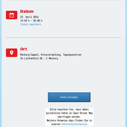
Datum
date_range
23. April 2024
18:30 h - 20:00 h
Termin speichern
Ort
location_on
Marburg-Cappel, Kreisverwaltung, Tagungszentrum
Im Lichtenholz 60 , 2 Marburg
Bitte beachten Sie, dass dabei
persönliche Daten an Open Street Map
übertragen werden.
Weitere Hinweise dazu finden Sie in
unseren
Datenschutzhinweisen