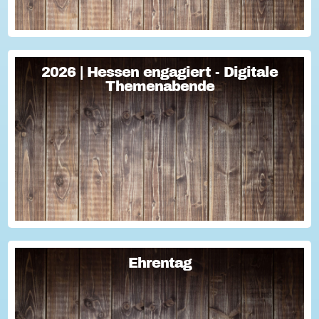
2026 | Hessen engagiert - Digitale
2026 | Hessen engagiert - Digitale
Themenabende
Themenabende
Sie haben Fragen zum Thema "Versicherung im Ehrenamt"?
Oder wollten schon immer mal lernen, wie man Engagement-
Geschichten für die Öffentlichkeitsarbeit des Vereins
nutzen kann? Dann haben wir da was!...
Ehrentag
Ehrentag
Macht den Ehrentag mit eurer Aktion zu eurem "hessischen
Ehrentag"...