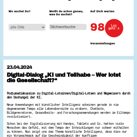
Hessen hilft Ukraine
Wo suchst Du?
Weißt du schon genau,
Auf Dich warten
was Du suchst?
Zeig uns dein Ehrenamt
Wettbewerb | Trikotwettbewerb
98
Los
Wettbewerb | 80 Jahre Hessen - Engagement
geht´s
mit Herz
8 Vereine x 80 Jahre x 1.000 €
Ausgezeichnete Projekte
Veranstaltungen
Menschen des Respekts
SHARE IT: Teile deine Infos!
Gestalte dein Ehrenamt
23.04.2024
Ehrenamts-Card Hessen
Digital-Dialog „KI und Teilhabe – Wer lotst
Engagement-Lotsen
die Gesellschaft?“
Crowdfunding - Viele schaffen mehr
Förderprogramme
Ehrentag
Podiumsdiskussion zu Digital-Lotsinnen/Digital-Lotsen und Wegweisern durch
Freiwilligenmanagement
den Dschungel der KI.
Hessen engagiert - Digitale Themenabende
Kompetenznachweis Hessen
Neue Anwendungen mit künstlicher Intelligenz scheinen gerade in nie
dagewesenem Tempo alle Lebensbereiche zu erobern. Chatbots,
Zeugnisbeiblatt
Bildgeneratoren, Gesundheits- und Forschungsanwendungen werden im Eiltempo
Service-Learning
revolutioniert.
Schon bei der Digitalisierung mit Handys, Tablets und Co. hatten viele
Mach dich schlau
Menschen das Gefühl, mit dem Tempo der Entwicklungen nur schwer mithalten
zu können. Nun zeigt uns das Thema künstliche Intelligenz, dass dies nur
GEMA-Pakt
ein Vorgeschmack auf die Geschwindigkeit der künftigen
Di@-Lotsen in Hessen