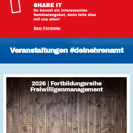
SHARE IT
Du kennst ein interessantes
Seminarangebot, dann teile dies
mit uns allen!
Zum Formular
Veranstaltungen #deinehrenamt
2026 | Fortbildungsreihe
2026 | Fortbildungsreihe
Freiwilligenmanagement
Freiwilligenmanagement
Freiwilligenmanagement Kompakt Strategisches
Freiwilligenmanagement und praktische Umsetzung Im Fokus
Teil 1 Für Engagement begeistern: Freiwillige gewinnen Im
Fokus Teil 2 Eine Frage der H...