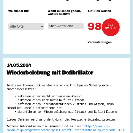
Hessen hilft Ukraine
Wo suchst Du?
Weißt du schon genau,
Auf Dich warten
was Du suchst?
Zeig uns dein Ehrenamt
Wettbewerb | Trikotwettbewerb
98
Los
Wettbewerb | 80 Jahre Hessen - Engagement
geht´s
mit Herz
8 Vereine x 80 Jahre x 1.000 €
Ausgezeichnete Projekte
Veranstaltungen
Menschen des Respekts
SHARE IT: Teile deine Infos!
Gestalte dein Ehrenamt
14.05.2024
Ehrenamts-Card Hessen
Wiederbelebung mit Defibrillator
Engagement-Lotsen
Crowdfunding - Viele schaffen mehr
Förderprogramme
In diesem Themenblock werden wir uns mit folgenden Schwerpunkten
Ehrentag
auseinandersetzen:
Freiwilligenmanagement
• erkennen einer nicht vorhandenen Atmung
Hessen engagiert - Digitale Themenabende
• erkennen eines Herz-Kreislauf-Stillstands
Kompetenznachweis Hessen
• erfassen eines lebensbedrohlichen Zustands und wissen, dass
Zeugnisbeiblatt
schnelles Handels entscheidend ist
Service-Learning
• durchführen der Wiederbelebung mit Einsatz des Defibrillators
Dieses Seminar wird gefördert durch das Hessische Sozialministerium.
Mach dich schlau
Weitere Informationen zum Seminar gibt es hier:
https://www.vhs-
GEMA-Pakt
hanau.de/p/programmbereiche/gesellschaft-leben/fortbildung-ehrenamt-617-C-
Di@-Lotsen in Hessen