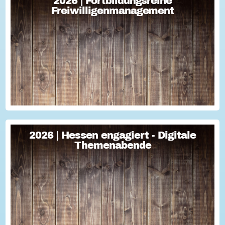
2026 | Fortbildungsreihe
2026 | Fortbildungsreihe
Freiwilligenmanagement
Freiwilligenmanagement
Freiwilligenmanagement Kompakt Strategisches
Freiwilligenmanagement und praktische Umsetzung Im Fokus
Teil 1 Für Engagement begeistern: Freiwillige gewinnen Im
Fokus Teil 2 Eine Frage der H...
2026 | Hessen engagiert - Digitale
2026 | Hessen engagiert - Digitale
Themenabende
Themenabende
Sie haben Fragen zum Thema "Versicherung im Ehrenamt"?
Oder wollten schon immer mal lernen, wie man Engagement-
Geschichten für die Öffentlichkeitsarbeit des Vereins
nutzen kann? Dann haben wir da was!...