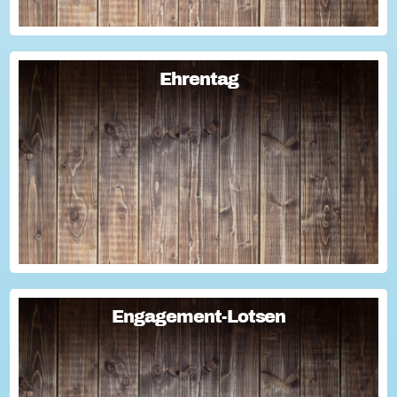
Ehrentag
Ehrentag
Macht den Ehrentag mit eurer Aktion zu eurem "hessischen
Ehrentag"...
Engagement-Lotsen
Engagement-Lotsen
Engagement-Lotsen tragen zu einer lebendigen
Engagementkultur und damit zu einer höheren
Lebensqualität für sich und andere bei. Sie bringen ihre
Erfahrungen im bürgerschaftlichen Engagement ein und ü...