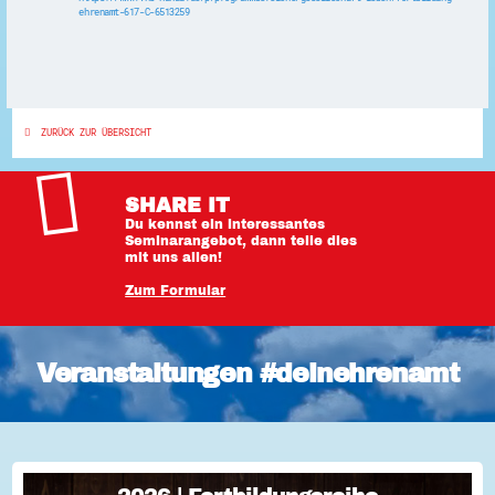
ehrenamt-617-C-6513259
ZURÜCK ZUR ÜBERSICHT
SHARE IT
Du kennst ein interessantes
Seminarangebot, dann teile dies
mit uns allen!
Zum Formular
Veranstaltungen #deinehrenamt