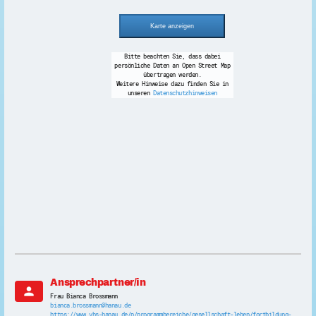
Bitte beachten Sie, dass dabei
persönliche Daten an Open Street Map
übertragen werden.
Weitere Hinweise dazu finden Sie in
unseren
Datenschutzhinweisen
Ansprechpartner/in
person
Frau Bianca Brossmann
bianca.brossmann@hanau.de
https://www.vhs-hanau.de/p/programmbereiche/gesellschaft-leben/fortbildung-