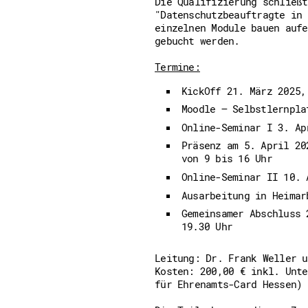
Die Qualifizierung schließt
"Datenschutzbeauftragte in 
einzelnen Module bauen aufe
gebucht werden.
Termine:
KickOff 21. März 2025,
Moodle – Selbstlernpl
Online-Seminar I 3. A
Präsenz am 5. April 20
von 9 bis 16 Uhr
Online-Seminar II 10.
Ausarbeitung in Heima
Gemeinsamer Abschluss 
19.30 Uhr
Leitung: Dr. Frank Weller u
Kosten: 200,00 € inkl. Unte
für Ehrenamts-Card Hessen)