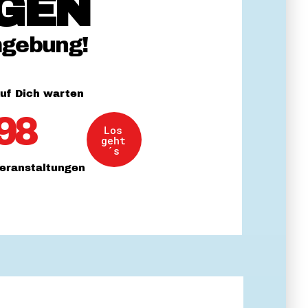
GEN
 Themenabende
mgebung!
uf Dich warten
98
Los
amt
geht
ion
´s
iv
eranstaltungen
g
 Gut zu Wissen
Ehrenamt
essen