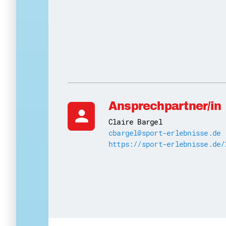
Ansprechpartner/in
person
Claire Bargel
cbargel@sport-erlebnisse.de
https://sport-erlebnisse.de/