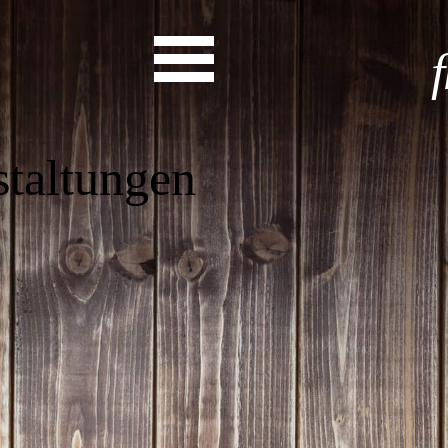
as steht a
Start
Entdecke dein Eh
News
Veranstaltungen
Rückblicke
Newsletter
Die LandesEhrenamtsagentur
Publikationen
Ansprechpartner
Ehrenamt hat viele Gesichte
Finde dein Ehrena