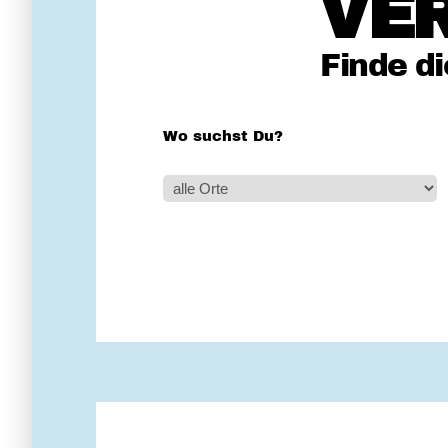
VE
Finde d
Wo suchst Du?