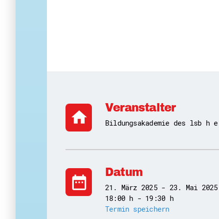
Veranstalter
home
Bildungsakademie des lsb h e
Datum
date_range
21. März 2025 - 23. Mai 2025
18:00 h - 19:30 h
Termin speichern