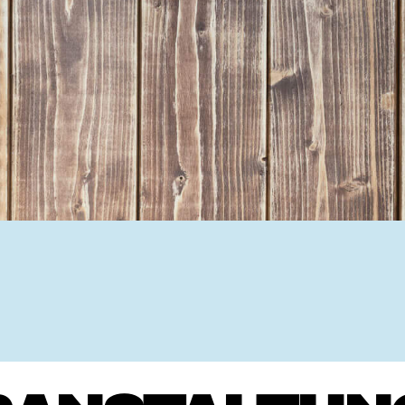
Ehrenamtssuchmaschine Hesse
Freiwilliges Soziales Schul
Koordinierungszentren für B
Engagierte Stadt
Freiwilligendienste
Freiwilligentage
Hessen hilft Ukraine
Zeig uns dein Ehr
Wettbewerb | Trikotwettbewe
Wettbewerb | 80 Jahre Hesse
8 Vereine x 80 Jahre x 1.00
Ausgezeichnete Projekte
Menschen des Respekts
SHARE IT: Teile deine Infos
Gestalte dein Ehr
Ehrenamts-Card Hessen
Engagement-Lotsen
Crowdfunding - Viele schaff
Förderprogramme
Ehrentag