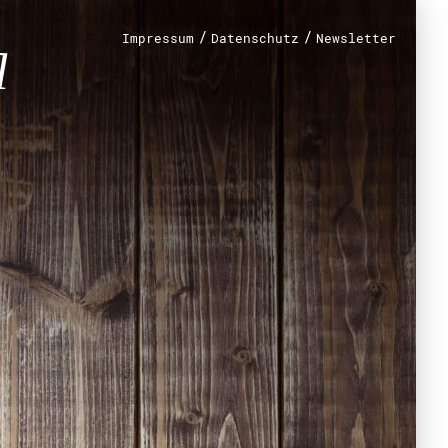
n?
/
/
Impressum
Datenschutz
Newsletter
renamt
r
mt