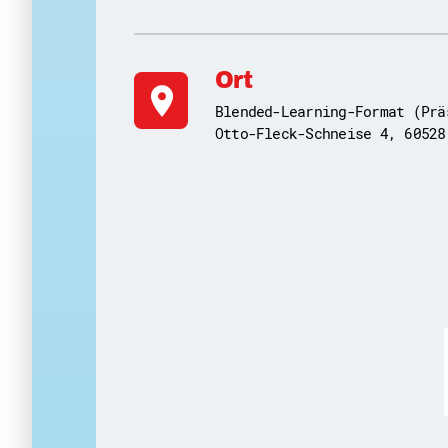
Ort
location_on
Blended-Learning-Format (Prä
Otto-Fleck-Schneise 4, 60528