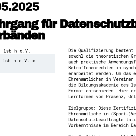
05.2025
Downloads
Kontakt
Impressum
Datenschutz
ehrgang für Datenschutzb
Erklärung zur Barrierefreih
Barriere melden
erbänden
Die Qualifizierung besteht 
sowohl die theoretischen Gr
 lsb h e.V. ©
auch praktische Anwendungsf
Betroffenenrechten in synch
erarbeitet werden. Um das e
Ehrenamtlichen in Vereinen 
die Bildungsakademie des ls
Format entschieden. Hier er
Lernformen von Präsenz, Onl
Zielgruppe: Diese Zertifizi
Ehrenamtliche in (Sport-)Ve
Datenschutzbeauftragte täti
Vorkenntnisse im Bereich Da