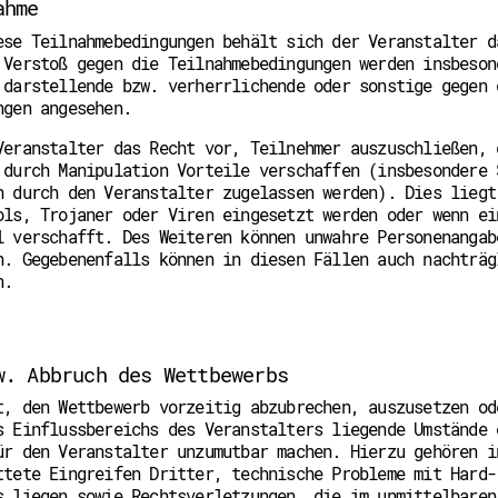
ahme
ese Teilnahmebedingungen behält sich der Veranstalter d
 Verstoß gegen die Teilnahmebedingungen werden insbeson
 darstellende bzw. verherrlichende oder sonstige gegen 
ngen angesehen.
Veranstalter das Recht vor, Teilnehmer auszuschließen, 
 durch Manipulation Vorteile verschaffen (insbesondere 
h durch den Veranstalter zugelassen werden). Dies liegt
ols, Trojaner oder Viren eingesetzt werden oder wenn ei
l verschafft. Des Weiteren können unwahre Personenangab
n. Gegebenenfalls können in diesen Fällen auch nachträg
n.
w. Abbruch des Wettbewerbs
t, den Wettbewerb vorzeitig abzubrechen, auszusetzen od
s Einflussbereichs des Veranstalters liegende Umstände 
ür den Veranstalter unzumutbar machen. Hierzu gehören i
ttete Eingreifen Dritter, technische Probleme mit Hard-
s liegen sowie Rechtsverletzungen, die im unmittelbaren