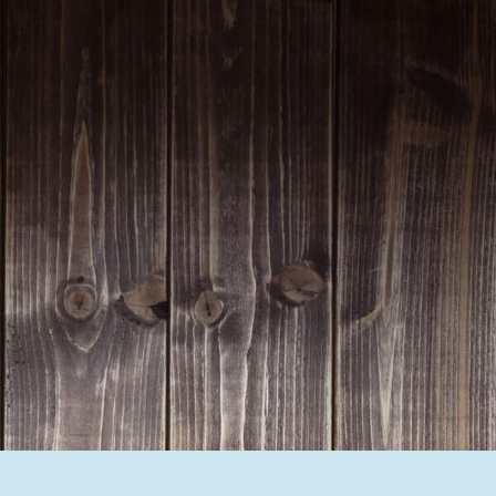
Homepage | Wettbewerb Dein Ehrenamt ist Herzenssache
Teilnahmebedingungen MeinMoment
Teilnahmebedingungen KlappeAuf
Teilnahmebedingungen 80 Jahre Hessen
Impressum
Datenschutz