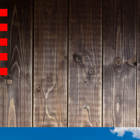
Hauptnavigation
Homepage | Wettbew
Teilnahmebedingu
Teilnahmebedingun
Teilnahmebedingung
Impressum
Datenschutz