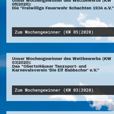
Unser Wochengewinner des Wettbewerbs (KW
05|2020):
Die "Freiwillige Feuerwehr Schachten 1934 e.V."
Zum Wochengewinner (KW 05|2020)
Unser Wochengewinner des Wettbewerbs (KW
03|2020):
Das "ObertsHäuser Tanzsport- und
Karnevalsverein 'Die Elf Babbscher' e.V."
Zum Wochengewinner (KW 03|2020)