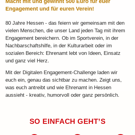
Macht mit und gewinnt 500 Euro für euer
Engagement und für euren Verein!
Teilnahmebedingungen
80 Jahre Hessen - das feiern wir gemeinsam mit den
KlappeAuf
vielen Menschen, die unser Land jeden Tag mit ihrem
Engagement bereichern. Ob im Sportverein, in der
Teilnahmebedingungen 80
Nachbarschaftshilfe, in der Kulturarbeit oder im
Jahre Hessen
sozialen Bereich: Ehrenamt lebt von Ideen, Einsatz
und ganz viel Herz.
Impressum
Mit der Digitalen Engagement-Challenge laden wir
euch ein, genau das sichtbar zu machen. Zeigt uns,
Datenschutz
was euch antreibt und wie Ehrenamt in Hessen
aussieht - kreativ, humorvoll oder ganz persönlich.
SO EINFACH GEHT’S