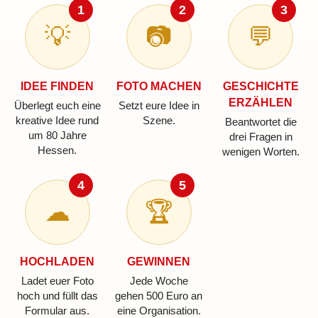
1
2
3
💡
📷
💬
IDEE FINDEN
FOTO MACHEN
GESCHICHTE
ERZÄHLEN
Überlegt euch eine
Setzt eure Idee in
kreative Idee rund
Szene.
Beantwortet die
um 80 Jahre
drei Fragen in
Hessen.
wenigen Worten.
4
5
☁
🏆
HOCHLADEN
GEWINNEN
Ladet euer Foto
Jede Woche
hoch und füllt das
gehen 500 Euro an
Formular aus.
eine Organisation.