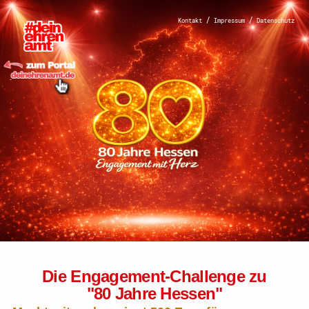
Hauptnavigation
/
/
Kontakt
Impressum
Datenschutz
Homepage | Wettbewerb
Dein Ehrenamt ist
Herzenssache
Teilnahmebedingungen
Die Engagement-Challenge zu
"80 Jahre Hessen"
MeinMoment