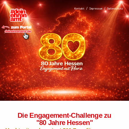
Hauptnavigation
/
/
Kontakt
Impressum
Datenschutz
Homepage | Wettbewerb
Dein Ehrenamt ist
Herzenssache
Teilnahmebedingungen
Die Engagement-Challenge zu
"80 Jahre Hessen"
MeinMoment