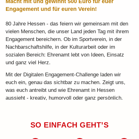
Macht mit und gewinnt 500 Euro für euer
Engagement und für euren Verein!
Teilnahmebedingungen
80 Jahre Hessen - das feiern wir gemeinsam mit den
KlappeAuf
vielen Menschen, die unser Land jeden Tag mit ihrem
Engagement bereichern. Ob im Sportverein, in der
Teilnahmebedingungen 80
Nachbarschaftshilfe, in der Kulturarbeit oder im
Jahre Hessen
sozialen Bereich: Ehrenamt lebt von Ideen, Einsatz
und ganz viel Herz.
Impressum
Mit der Digitalen Engagement-Challenge laden wir
euch ein, genau das sichtbar zu machen. Zeigt uns,
Datenschutz
was euch antreibt und wie Ehrenamt in Hessen
aussieht - kreativ, humorvoll oder ganz persönlich.
SO EINFACH GEHT’S