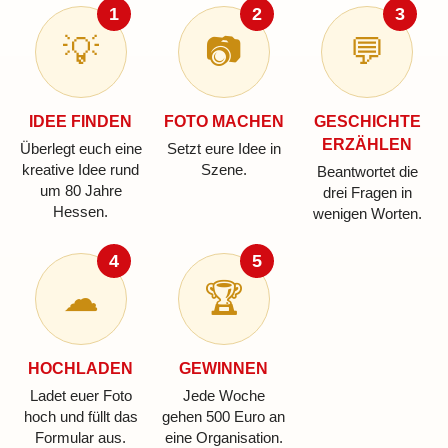
1
2
3
💡
📷
💬
IDEE FINDEN
FOTO MACHEN
GESCHICHTE
ERZÄHLEN
Überlegt euch eine
Setzt eure Idee in
kreative Idee rund
Szene.
Beantwortet die
um 80 Jahre
drei Fragen in
Hessen.
wenigen Worten.
4
5
☁
🏆
HOCHLADEN
GEWINNEN
Ladet euer Foto
Jede Woche
hoch und füllt das
gehen 500 Euro an
Formular aus.
eine Organisation.