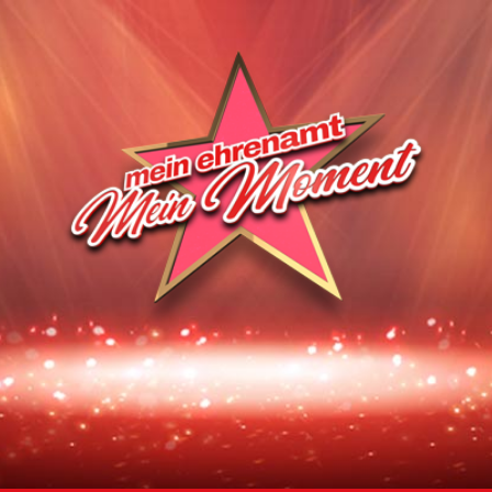
Homepage | Wettbewerb Dein Ehrenamt ist Herzenssache
Teilnahmebedingungen MeinMoment
Teilnahmebedingungen KlappeAuf
Teilnahmebedingungen 80 Jahre Hessen
Impressum
Datenschutz