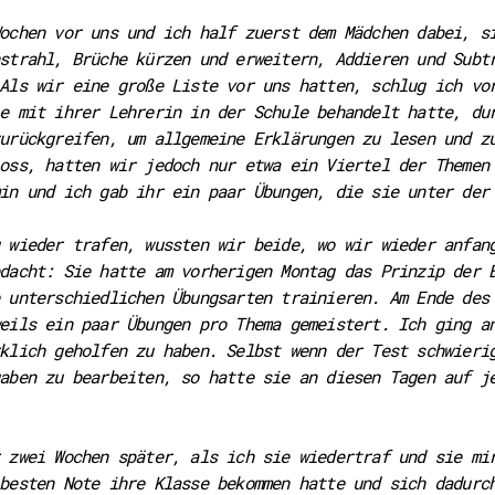
ochen vor uns und ich half zuerst dem Mädchen dabei, s
nstrahl, Brüche kürzen und erweitern, Addieren und Sub
Als wir eine große Liste vor uns hatten, schlug ich vo
e mit ihrer Lehrerin in der Schule behandelt hatte, du
urückgreifen, um allgemeine Erklärungen zu lesen und z
oss, hatten wir jedoch nur etwa ein Viertel der Themen
in und ich gab ihr ein paar Übungen, die sie unter der
 wieder trafen, wussten wir beide, wo wir wieder anfan
dacht: Sie hatte am vorherigen Montag das Prinzip der 
 unterschiedlichen Übungsarten trainieren. Am Ende des
eils ein paar Übungen pro Thema gemeistert. Ich ging a
klich geholfen zu haben. Selbst wenn der Test schwieri
aben zu bearbeiten, so hatte sie an diesen Tagen auf j
 zwei Wochen später, als ich sie wiedertraf und sie mi
besten Note ihre Klasse bekommen hatte und sich dadurc