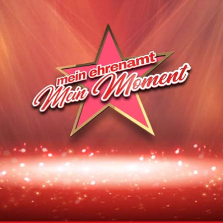
Homepage | Wettbewerb Dein Ehrenamt ist Herzenssache
Teilnahmebedingungen MeinMoment
Teilnahmebedingungen KlappeAuf
Teilnahmebedingungen 80 Jahre Hessen
Impressum
Datenschutz