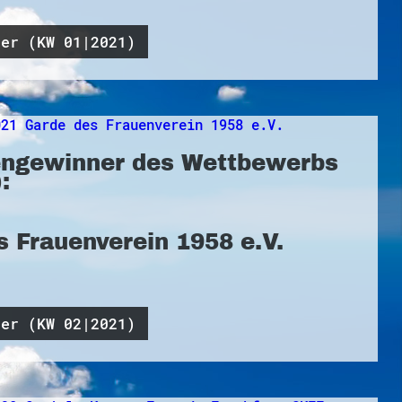
ner (KW 01|2021)
ngewinner des Wettbewerbs
:
s Frauenverein 1958 e.V.
ner (KW 02|2021)