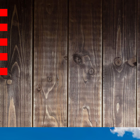
Hauptnavigation
Homepage | Wettbew
Teilnahmebedingu
Teilnahmebedingun
Teilnahmebedingung
Impressum
Datenschutz