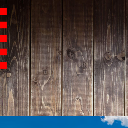
Hauptnavigation
Homepage | Wettbew
Teilnahmebedingu
Teilnahmebedingun
Teilnahmebedingung
Impressum
Datenschutz