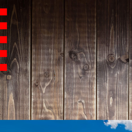
Hauptnavigation
Homepage | Wettbew
Teilnahmebedingu
Teilnahmebedingun
Teilnahmebedingung
Impressum
Datenschutz