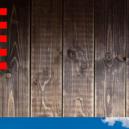
Hauptnavigation
Homepage | Wettbew
Teilnahmebedingu
Teilnahmebedingun
Teilnahmebedingung
Impressum
Datenschutz