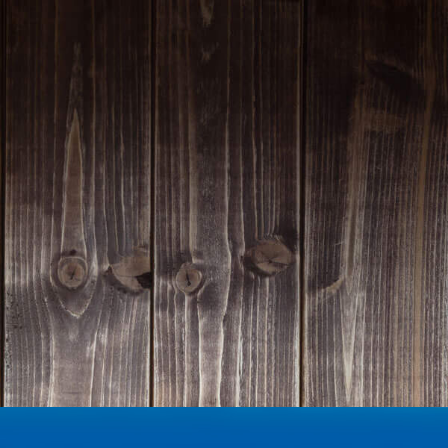
Homepage | Wettbewerb Dein Ehrenamt ist Herzenssache
Teilnahmebedingungen MeinMoment
Teilnahmebedingungen KlappeAuf
Teilnahmebedingungen 80 Jahre Hessen
Impressum
Datenschutz