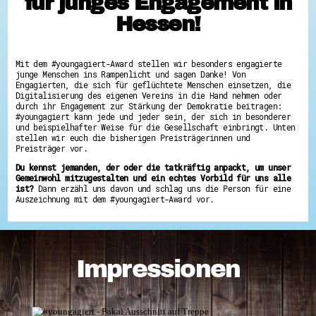
für junges Engagement in
Hessen hilft Ukraine
Hessen!
Zeig uns dein Ehrenamt
Wettbewerb | Trikotwettbewerb
Wettbewerb | 80 Jahre Hessen - Engagement
Mit dem #youngagiert-Award stellen wir besonders engagierte
mit Herz
junge Menschen ins Rampenlicht und sagen Danke! Von
Engagierten, die sich für geflüchtete Menschen einsetzen, die
8 Vereine x 80 Jahre x 1.000 €
Digitalisierung des eigenen Vereins in die Hand nehmen oder
Ausgezeichnete Projekte
durch ihr Engagement zur Stärkung der Demokratie beitragen:
Menschen des Respekts
#youngagiert kann jede und jeder sein, der sich in besonderer
SHARE IT: Teile deine Infos!
und beispielhafter Weise für die Gesellschaft einbringt. Unten
stellen wir euch die bisherigen Preisträgerinnen und
Gestalte dein Ehrenamt
Preisträger vor.
Ehrenamts-Card Hessen
Du kennst jemanden, der oder die tatkräftig anpackt, um unser
Engagement-Lotsen
Gemeinwohl mitzugestalten und ein echtes Vorbild für uns alle
Crowdfunding - Viele schaffen mehr
ist?
Dann erzähl uns davon und schlag uns die Person für eine
Förderprogramme
Auszeichnung mit dem #youngagiert-Award vor.
Ehrentag
Freiwilligenmanagement
Hessen engagiert - Digitale Themenabende
Kompetenznachweis Hessen
Zeugnisbeiblatt
Impressionen
Service-Learning
Mach dich schlau
GEMA-Pakt
Di@-Lotsen in Hessen