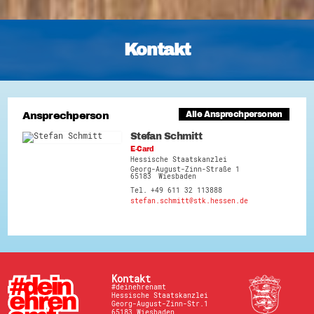
Kontakt
Ansprechperson
Alle Ansprechpersonen
Stefan Schmitt
E-Card
Hessische Staatskanzlei
Georg-August-Zinn-Straße 1
65183
Wiesbaden
+49 611 32 113888
stefan.schmitt@stk.hessen.de
Kontakt
#deinehrenamt
Hessische Staatskanzlei
Georg-August-Zinn-Str.1
65183 Wiesbaden