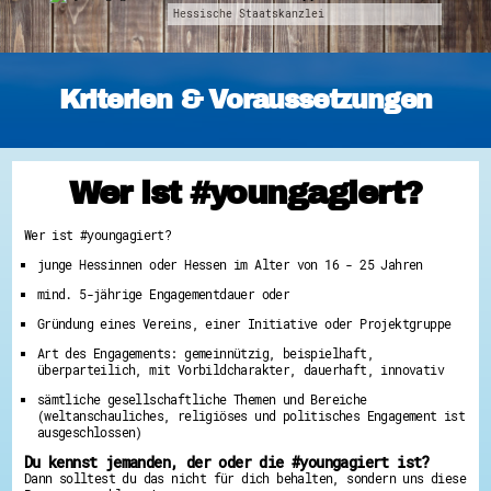
Hessische Staatskanzlei
Energiepreiskrise und Ehrenamt
Flüchtlingshilfe + Integration
Generationsübergreifend aktiv
Patenschaftsprojekte
Qualifizierung & Fortbildung
Kriterien & Voraussetzungen
Stiftungen
Vereine, Spenden, Steuern - Gut zu Wissen
Versicherungsschutz
Wissenswertes rund um dein Ehrenamt
Zahlen, Daten, Fakten aus Hessen
Wer ist #youngagiert?
Service
Wer ist #youngagiert?
Suche
Downloads
junge Hessinnen oder Hessen im Alter von 16 - 25 Jahren
Kontakt
Impressum
mind. 5-jährige Engagementdauer oder
Datenschutz
Gründung eines Vereins, einer Initiative oder Projektgruppe
Erklärung zur Barrierefreiheit
Barriere melden
Art des Engagements: gemeinnützig, beispielhaft,
überparteilich, mit Vorbildcharakter, dauerhaft, innovativ
sämtliche gesellschaftliche Themen und Bereiche
(weltanschauliches, religiöses und politisches Engagement ist
ausgeschlossen)
Du kennst jemanden, der oder die #youngagiert ist?
Dann solltest du das nicht für dich behalten, sondern uns diese