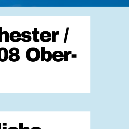
ester /
08 Ober-