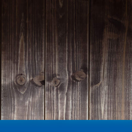
Homepage | Wettbewerb Dein Ehrenamt ist Herzenssache
Teilnahmebedingungen MeinMoment
Teilnahmebedingungen KlappeAuf
Teilnahmebedingungen 80 Jahre Hessen
Impressum
Datenschutz