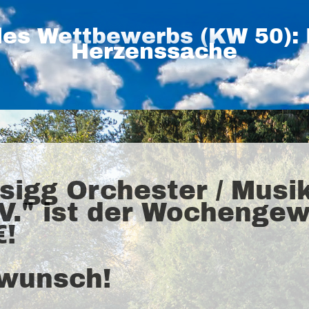
es Wettbewerbs (KW 50): 
Herzenssache
sigg Orchester / Musik
V." ist der Wochenge
€!
kwunsch!