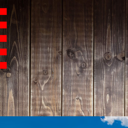
Hauptnavigation
Homepage | Wettbew
Teilnahmebedingu
Teilnahmebedingun
Teilnahmebedingung
Impressum
Datenschutz