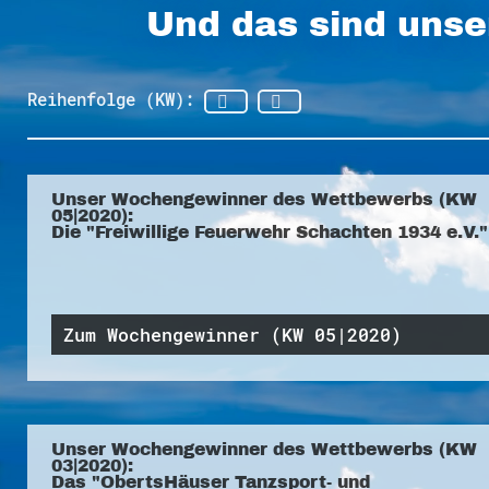
Und das sind unse
Reihenfolge (KW):
Unser Wochengewinner des Wettbewerbs (KW
05|2020):
Die "Freiwillige Feuerwehr Schachten 1934 e.V."
Zum Wochengewinner (KW 05|2020)
Unser Wochengewinner des Wettbewerbs (KW
03|2020):
Das "ObertsHäuser Tanzsport- und