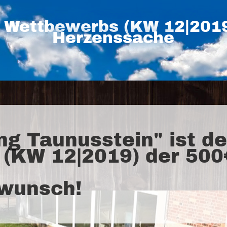
 Wettbewerbs (KW 12|2019)
Herzenssache
ng Taunusstein" ist de
(KW 12|2019) der 500
kwunsch!