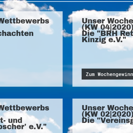
Wettbewerbs
Unser Woche
(KW 04|2020)
Schachten
Die "BRH Ret
Kinzig e.V."
Zum Wochengewin
Wettbewerbs
Unser Woche
(KW 02|2020)
t- und
Die "Vereins
scher' e.V."