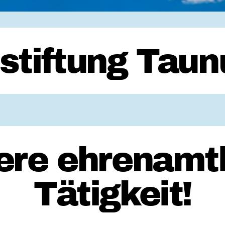
stiftung Taun
ere ehrenamtl
Tätigkeit!