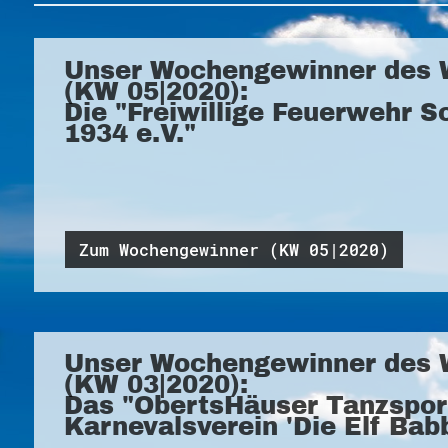
Unser Wochengewinner des 
(KW 05|2020):
Die "Freiwillige Feuerwehr 
1934 e.V."
Zum Wochengewinner (KW 05|2020)
Unser Wochengewinner des 
(KW 03|2020):
Das "ObertsHäuser Tanzspor
Karnevalsverein 'Die Elf Babb