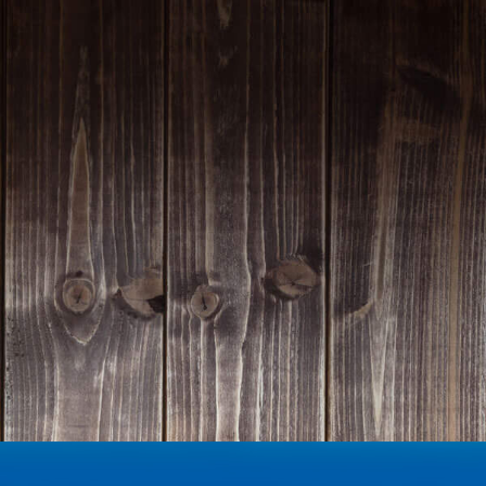
Homepage | Wettbewerb Dein Ehrenamt ist Herzenssache
Teilnahmebedingungen MeinMoment
Teilnahmebedingungen KlappeAuf
Teilnahmebedingungen 80 Jahre Hessen
Impressum
Datenschutz