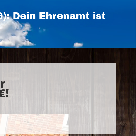
: Dein Ehrenamt ist
r
€!