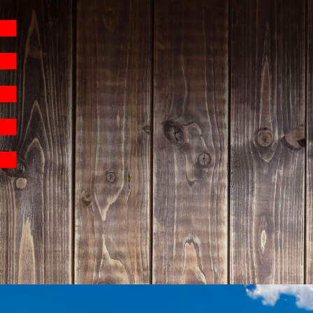
Hauptnavigation
Homepage | Wettbew
Teilnahmebedingu
Teilnahmebedingun
Teilnahmebedingung
Impressum
Datenschutz