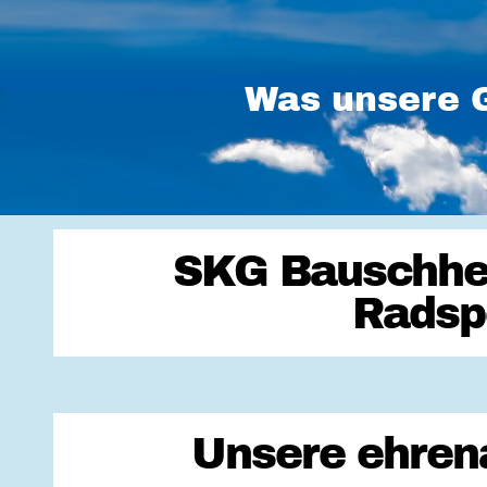
Was unsere G
SKG Bauschhei
Radsp
Unsere ehrena