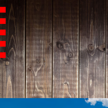
Hauptnavigation
Homepage | Wettbew
Teilnahmebedingu
Teilnahmebedingun
Teilnahmebedingung
Impressum
Datenschutz