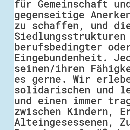
für Gemeinschaft un
gegenseitige Anerke
zu schaffen, und di
Siedlungsstrukturen
berufsbedingter ode
Eingebundenheit. Je
seinen/ihren Fähigk
es gerne. Wir erleb
solidarischen und l
und einen immer tra
zwischen Kindern, E
Alteingesessenen, Z