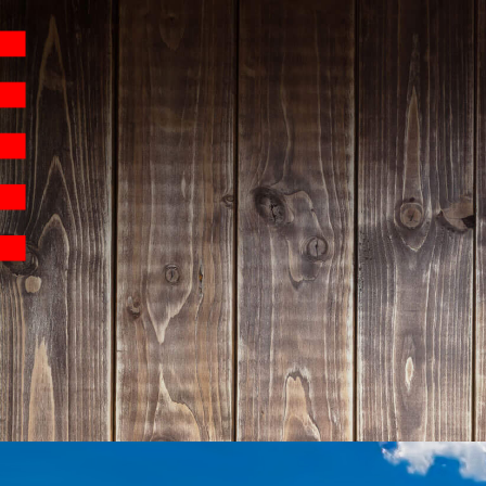
Hauptnavigation
Homepage | Wettbew
Teilnahmebedingu
Teilnahmebedingun
Teilnahmebedingung
Impressum
Datenschutz