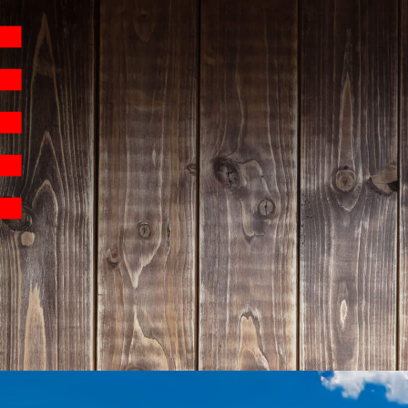
Hauptnavigation
Homepage | Wettbew
Teilnahmebedingu
Teilnahmebedingun
Teilnahmebedingung
Impressum
Datenschutz